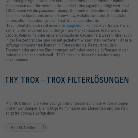
Generell gilt: Egal in welchem Bereich Sie arbeiten, aus welcher Branche
Sie kommen oder für welches Gebiet ein Lüftungsgerät benötigt wird – bei
TROX haben wir die passende Lösung. Dennoch entstanden über die Jahre
spezifische Kompetenzen und Know-how, welches uns zum Spezialisten in
vereinzelten Branchen gemacht hat. Ganz besonders im
Gesundheitsbereich sind unsere
Lüftungstechniken
stark vertreten. Hierzu
zählen unter anderem Einrichtungen wie Krankenhäuser, Arztpraxen,
Labore, Reinräume oder andere Gebäude im Gesundheitswesen. Aber auch
in der Freizeitbranche sind wir mit gezieltem Wissen stark vertreten. Unsere
Lüftungskomponenten können in Fitnessstudios, Restaurants, Bars,
Theatern oder anderen Einrichtungen gefunden werden. Lüftungen in der
Industrie sind anspruchsvoll – TROX hat sich dieser Herausforderung
angenommen.
TRY TROX - TROX FILTERLÖSUNGEN
Mit TROX finden Sie Filterlösungen für unterschiedlichste Anforderungen
und Anwendungen. Die richtige Kombination aus Elementen und Geräten
sorgt für optimale Luftqualität.
TRY TROX Filter