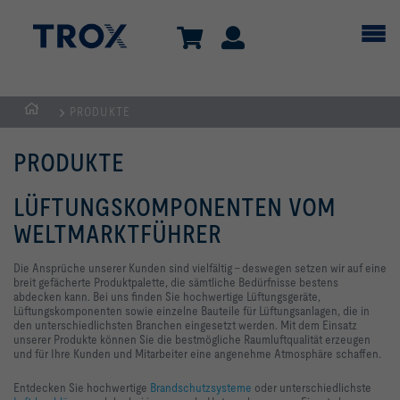
PRODUKTE
TROX
AUSTRIA
PRODUKTE
+
CEE
LÜFTUNGSKOMPONENTEN VOM
| Komponenten,
WELTMARKTFÜHRER
Geräte
+
Die Ansprüche unserer Kunden sind vielfältig – deswegen setzen wir auf eine
breit gefächerte Produktpalette, die sämtliche Bedürfnisse bestens
Systeme
abdecken kann. Bei uns finden Sie hochwertige Lüftungsgeräte,
zur
Lüftungskomponenten sowie einzelne Bauteile für Lüftungsanlagen, die in
den unterschiedlichsten Branchen eingesetzt werden. Mit dem Einsatz
Belüftung
unserer Produkte können Sie die bestmögliche Raumluftqualität erzeugen
und
und für Ihre Kunden und Mitarbeiter eine angenehme Atmosphäre schaffen.
Klimatisierung
Entdecken Sie hochwertige
Brandschutzsysteme
oder unterschiedlichste
von