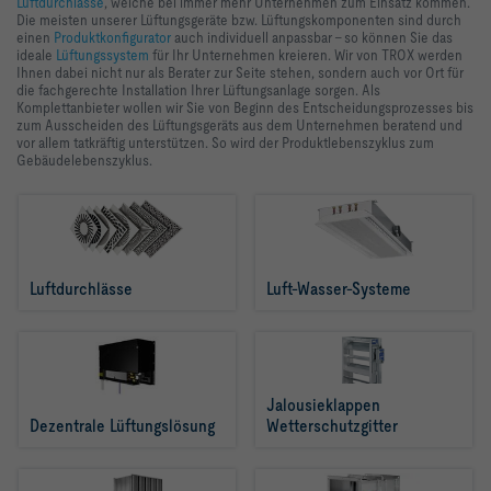
Luftdurchlässe
, welche bei immer mehr Unternehmen zum Einsatz kommen.
Die meisten unserer Lüftungsgeräte bzw. Lüftungskomponenten sind durch
Räumen
einen
Produktkonfigurator
auch individuell anpassbar – so können Sie das
ideale
Lüftungssystem
für Ihr Unternehmen kreieren. Wir von TROX werden
Ihnen dabei nicht nur als Berater zur Seite stehen, sondern auch vor Ort für
die fachgerechte Installation Ihrer Lüftungsanlage sorgen. Als
Komplettanbieter wollen wir Sie von Beginn des Entscheidungsprozesses bis
zum Ausscheiden des Lüftungsgeräts aus dem Unternehmen beratend und
vor allem tatkräftig unterstützen. So wird der Produktlebenszyklus zum
Gebäudelebenszyklus.
Luftdurchlässe
Luft-Wasser-Systeme
Jalousieklappen  
Dezentrale Lüftungslösung 
Wetterschutzgitter