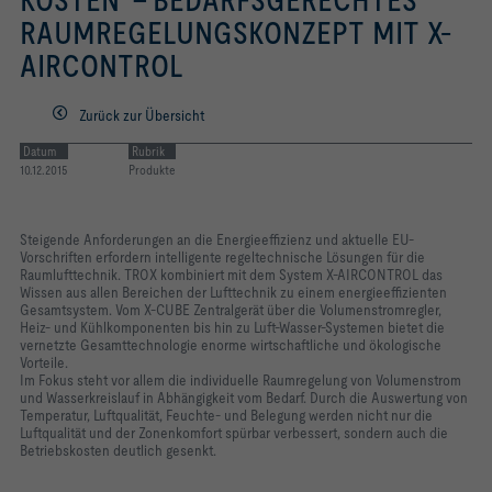
KOSTEN - BEDARFSGERECHTES
RAUMREGELUNGSKONZEPT MIT X-
Räumen
AIRCONTROL
Zurück zur Übersicht
Datum
Rubrik
10.12.2015
Produkte
Steigende Anforderungen an die Energieeffizienz und aktuelle EU-
Vorschriften erfordern intelligente regeltechnische Lösungen für die
Raumlufttechnik. TROX kombiniert mit dem System X-AIRCONTROL das
Wissen aus allen Bereichen der Lufttechnik zu einem energieeffizienten
Gesamtsystem. Vom X-CUBE Zentralgerät über die Volumenstromregler,
Heiz- und Kühlkomponenten bis hin zu Luft-Wasser-Systemen bietet die
vernetzte Gesamttechnologie enorme wirtschaftliche und ökologische
Vorteile.
Im Fokus steht vor allem die individuelle Raumregelung von Volumenstrom
und Wasserkreislauf in Abhängigkeit vom Bedarf. Durch die Auswertung von
Temperatur, Luftqualität, Feuchte- und Belegung werden nicht nur die
Luftqualität und der Zonenkomfort spürbar verbessert, sondern auch die
Betriebskosten deutlich gesenkt.