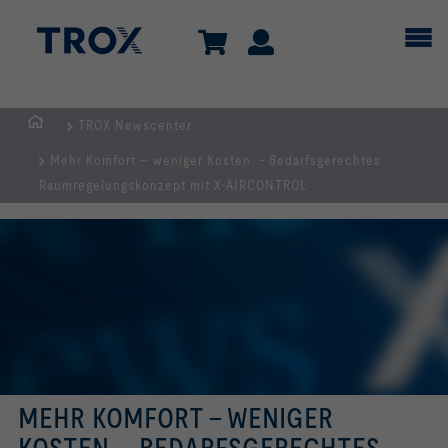
TROX Newscenter
TROX
Mehr Komfort – weniger Kosten - Bedarfsgerechtes
AUSTRIA
Raumregelungskonzept mit X-AIRCONTROL
+
CEE
| Komponenten,
Geräte
+
Systeme
zur
Belüftung
und
MEHR KOMFORT – WENIGER
Klimatisierung
von