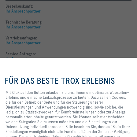
Bestellauskunft:
Ihr Ansprechpartner
Technische Beratung:
Ihr Ansprechpartner
Vertriebsanfragen:
Ihr Ansprechpartner
Service Anfragen:
Ihr Ansprechpartner
Mit Klick auf den Button erlauben
Folgen Sie uns
Sie uns, Ihnen ein optimales
FÜR DAS BESTE TROX ERLEBNIS
Webseiten-Erlebnis und einfache
YOUTUBE
Einkaufsprozesse zu bieten. Dazu
zählen Cookies, die für den
Mit Klick auf den Button erlauben Sie uns, Ihnen ein optimales Webseiten-
Betrieb der Seite und für die
Erlebnis und einfache Einkaufsprozesse zu bieten. Dazu zählen Cookies,
FACEBOOK
Steuerung unserer
die für den Betrieb der Seite und für die Steuerung unserer
Dienstleistungen und
Dienstleistungen und Anwendungen notwendig sind, sowie solche, die
LINKEDIN
Anwendungen notwendig sind,
lediglich zu Statistikzwecken, für Komforteinstellungen oder zur Anzeige
sowie solche, die lediglich zu
personalisierter Inhalte genutzt werden. Sie können selbst entscheiden,
INSTAGRAM
Statistikzwecken, für
welche Kategorien Sie zulassen möchten und die Einstellungen zur
Komforteinstellungen oder zur
Datennutzung individuell anpassen. Bitte beachten Sie, dass auf Basis Ihrer
Anzeige personalisierter Inhalte
Einstellungen womöglich nicht alle Funktionalitäten der Seite zur Verfügung
genutzt werden. Sie können selbst
stehen. Diese Entscheidung können Sie natürlich jederzeit anpassen.