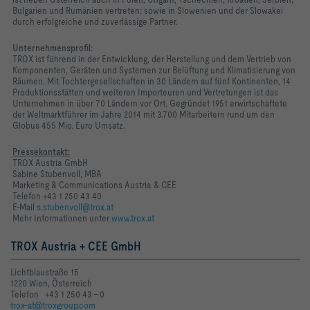
Bulgarien und Rumänien vertreten; sowie in Slowenien und der Slowakei
durch erfolgreiche und zuverlässige Partner.
Unternehmensprofil:
TROX ist führend in der Entwicklung, der Herstellung und dem Vertrieb von
Komponenten, Geräten und Systemen zur Belüftung und Klimatisierung von
Räumen. Mit Tochtergesellschaften in 30 Ländern auf fünf Kontinenten, 14
Produktionsstätten und weiteren Importeuren und Vertretungen ist das
Unternehmen in über 70 Ländern vor Ort. Gegründet 1951 erwirtschaftete
der Weltmarktführer im Jahre 2014 mit 3.700 Mitarbeitern rund um den
Globus 455 Mio. Euro Umsatz.
Pressekontakt:
TROX Austria GmbH
Sabine Stubenvoll, MBA
Marketing & Communications Austria & CEE
Telefon +43 1 250 43 40
E-Mail
s.stubenvoll@trox.at
Mehr Informationen unter
www.trox.at
TROX Austria + CEE GmbH
Lichtblaustraße 15
1220 Wien, Österreich
Telefon +43 1 250 43 - 0
trox-at@troxgroup.com