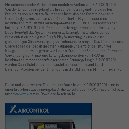
Ein entscheidender Vorteil ist der modulare Aufbau von X-AIRCONTROL.
Von der Einzelraumregelung bis hin zur Vernetzung und individuellen
Steuerung von bis zu 125 Raumzonen lässt sich das System erweitern.
Unabhängig davon, ob man sich für ein Nur-Luft-System oder eine
Kombination mit Luft-Wasser-Komponenten (z. B. TROX DID) entschieden
hat, sorgt X-AIRCONTROL für die optimale regeltechnische Umsetzung.
Dabei benötigt das System keinerlei aufwändige Installation, sondern
funktioniert durch digitale Plug & Play Vernetzung inklusive einer
gleichzeitigen Stromversorgung der Volumenstromregler. Das Einstellen und
Überwachen der bedarfsrechten Raumregelung erfolgt per intuitiver
Navigation über Mobilgeräte wie Laptop, Tablet oder Smartphone. Durch die
Verwendung der Klima- und Lüftungskomponenten von TROX in
Kombination mit der bedarfsregerechten Raumregelung X-AIRCONTROL
werden Schnittstellen auf der Baustelle erheblich gesenkt und
Datenpunktkosten bei der Einbindung in die GLT auf ein Minimum gesenkt.
Diese und viele weitere Features und Vorteile von X-AIRCONTROL sind in
einer Broschüre zusammengefasst, die ab sofort bei TROX erhältlich ist bzw.
unter
www.trox.at
zum Download bereit steht.