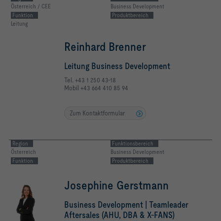
Österreich / CEE
Business Development
Räumen
Funktion
Produktbereich
Leitung
Reinhard Brenner
Leitung Business Development
Tel. +43 1 250 43-18
Mobil +43 664 410 85 94
Zum Kontaktformular
Region
Funktionsbereich
Österreich
Business Development
Funktion
Produktbereich
Josephine Gerstmann
Business Development | Teamleader
Aftersales (AHU, DBA & X-FANS)