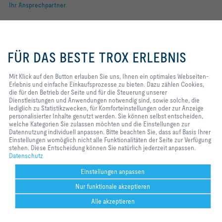
Ihr Ansprechpartner
Technische Beratung:
Ihr Ansprechpartner
Mit Klick auf den Button erlauben
Vertriebsanfragen:
Sie uns, Ihnen ein optimales
FÜR DAS BESTE TROX ERLEBNIS
Ihr Ansprechpartner
Webseiten-Erlebnis und einfache
Einkaufsprozesse zu bieten. Dazu
Service Anfragen:
zählen Cookies, die für den
Mit Klick auf den Button erlauben Sie uns, Ihnen ein optimales Webseiten-
Ihr Ansprechpartner
Betrieb der Seite und für die
Erlebnis und einfache Einkaufsprozesse zu bieten. Dazu zählen Cookies,
Steuerung unserer
die für den Betrieb der Seite und für die Steuerung unserer
Dienstleistungen und
Dienstleistungen und Anwendungen notwendig sind, sowie solche, die
Folgen Sie uns
Anwendungen notwendig sind,
lediglich zu Statistikzwecken, für Komforteinstellungen oder zur Anzeige
sowie solche, die lediglich zu
personalisierter Inhalte genutzt werden. Sie können selbst entscheiden,
Statistikzwecken, für
welche Kategorien Sie zulassen möchten und die Einstellungen zur
YOUTUBE
Komforteinstellungen oder zur
Datennutzung individuell anpassen. Bitte beachten Sie, dass auf Basis Ihrer
Anzeige personalisierter Inhalte
Einstellungen womöglich nicht alle Funktionalitäten der Seite zur Verfügung
FACEBOOK
genutzt werden. Sie können selbst
stehen. Diese Entscheidung können Sie natürlich jederzeit anpassen.
entscheiden, welche Kategorien
Datenschutz
Sie zulassen möchten und die
LINKEDIN
Einstellungen zur Datennutzung
Einstellungen anpassen
individuell anpassen. Bitte
INSTAGRAM
Nur funktionale akzeptieren
beachten Sie, dass auf Basis Ihrer
Einstellungen womöglich nicht alle
Alle akzeptieren
Funktionalitäten der Seite zur
Verfügung stehen. Diese
Help Desk
Weitere
drucken
Cookie-Einstellungen
merken
teilen
Kontakt
PDF
TROX AT
ht
Home
Kontakt
Impressum
AGB
Datenschutz
Disclaimer
Entscheidung können Sie