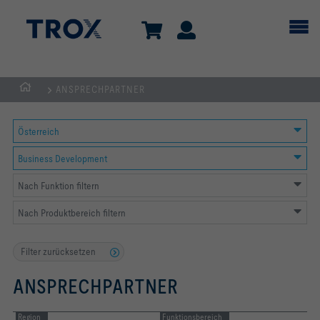
ANSPRECHPARTNER
TROX
AUSTRIA
Österreich
+
CEE
Business Development
| Komponenten,
Nach Funktion filtern
Geräte
+
Nach Produktbereich filtern
Systeme
zur
Filter zurücksetzen
Belüftung
ANSPRECHPARTNER
und
Klimatisierung
Region
von
Funktionsbereich