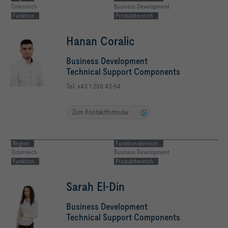
Österreich
Business Development
Räumen
Funktion
Produktbereich
Hanan Coralic
Business Development
Technical Support Components
Tel. +43 1 250 43-54
Zum Kontaktformular
Region
Funktionsbereich
Österreich
Business Development
Funktion
Produktbereich
Sarah El-Din
Business Development
Technical Support Components