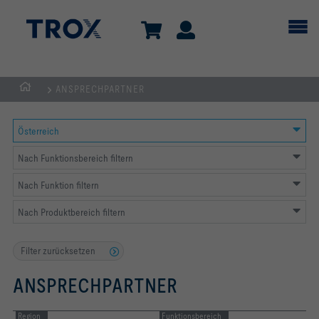
ANSPRECHPARTNER
TROX
AUSTRIA
Österreich
+
CEE
Nach Funktionsbereich filtern
| Komponenten,
Nach Funktion filtern
Geräte
+
Nach Produktbereich filtern
Systeme
zur
Filter zurücksetzen
Belüftung
ANSPRECHPARTNER
und
Klimatisierung
Region
von
Funktionsbereich