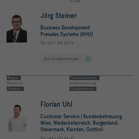
X-CUBE
Jörg Steiner
Business Development
Presales Systems (AHU)
Tel. +43 1 250 43-70
Zum Kontaktformular
Region
Funktionsbereich
Österreich
Kundenbetreuung
Funktion
Produktbereich
Florian Uhl
Customer Service | Kundenbetreuung
Wien, Niederösterreich, Burgenland,
Steiermark, Kärnten, Osttirol
Tel. +43 1 250 43 -51