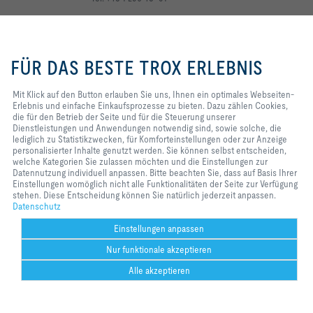
Zum Kontaktformular
Mit Klick auf den Button erlauben
Sie uns, Ihnen ein optimales
FÜR DAS BESTE TROX ERLEBNIS
Webseiten-Erlebnis und einfache
Region
Funktionsbereich
Einkaufsprozesse zu bieten. Dazu
Österreich
Vertrieb
zählen Cookies, die für den
Mit Klick auf den Button erlauben Sie uns, Ihnen ein optimales Webseiten-
Funktion
Produktbereich
Betrieb der Seite und für die
Erlebnis und einfache Einkaufsprozesse zu bieten. Dazu zählen Cookies,
Filter
Steuerung unserer
die für den Betrieb der Seite und für die Steuerung unserer
Dienstleistungen und
Dienstleistungen und Anwendungen notwendig sind, sowie solche, die
Anwendungen notwendig sind,
lediglich zu Statistikzwecken, für Komforteinstellungen oder zur Anzeige
Resul Urhan
sowie solche, die lediglich zu
personalisierter Inhalte genutzt werden. Sie können selbst entscheiden,
Statistikzwecken, für
welche Kategorien Sie zulassen möchten und die Einstellungen zur
Vertrieb Filtertechnik
Komforteinstellungen oder zur
Datennutzung individuell anpassen. Bitte beachten Sie, dass auf Basis Ihrer
Anzeige personalisierter Inhalte
Einstellungen womöglich nicht alle Funktionalitäten der Seite zur Verfügung
NÖ Nord-Ost | Oberösterreich |
genutzt werden. Sie können selbst
stehen. Diese Entscheidung können Sie natürlich jederzeit anpassen.
Salzburg | Tirol | Vorarlberg |
entscheiden, welche Kategorien
Datenschutz
Wien | 1010, 1040, 1050, 1060, 1070,
Sie zulassen möchten und die
Einstellungen zur Datennutzung
Einstellungen anpassen
1080, 1090, 1150, 1160, 1170, 1180, 1190,
individuell anpassen. Bitte
1200, 1210, 1220
Nur funktionale akzeptieren
beachten Sie, dass auf Basis Ihrer
Einstellungen womöglich nicht alle
Mobil +43 664 513 89 54
Alle akzeptieren
Funktionalitäten der Seite zur
Verfügung stehen. Diese
Help Desk
Weitere
drucken
Cookie-Einstellungen
merken
teilen
Kontakt
PDF
TROX AT
ht
Entscheidung können Sie
w.
Zum Kontaktformular
natürlich jederzeit anpassen.
co