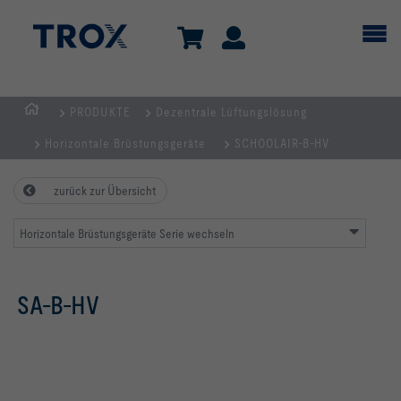
PRODUKTE
Dezentrale Lüftungslösung
TROX
Horizontale Brüstungsgeräte
SCHOOLAIR-B-HV
AUSTRIA
+
zurück zur Übersicht
CEE
| Komponenten,
Horizontale Brüstungsgeräte Serie wechseln
Geräte
+
Systeme
SA-B-HV
zur
Belüftung
und
Klimatisierung
von