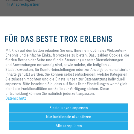
Ihr Ansprechpartner
Folgen Sie uns
Mit Klick auf den Button erlauben
YOUTUBE
Sie uns, Ihnen ein optimales
FÜR DAS BESTE TROX ERLEBNIS
Webseiten-Erlebnis und einfache
FACEBOOK
Einkaufsprozesse zu bieten. Dazu
zählen Cookies, die für den Betrieb
Mit Klick auf den Button erlauben Sie uns, Ihnen ein optimales Webseiten-
LINKEDIN
der Seite und für die Steuerung
Erlebnis und einfache Einkaufsprozesse zu bieten. Dazu zählen Cookies, die
unserer Dienstleistungen und
für den Betrieb der Seite und für die Steuerung unserer Dienstleistungen
INSTAGRAM
Anwendungen notwendig sind,
und Anwendungen notwendig sind, sowie solche, die lediglich zu
sowie solche, die lediglich zu
Statistikzwecken, für Komforteinstellungen oder zur Anzeige personalisierter
Statistikzwecken, für
Inhalte genutzt werden. Sie können selbst entscheiden, welche Kategorien
Komforteinstellungen oder zur
Sie zulassen möchten und die Einstellungen zur Datennutzung individuell
Anzeige personalisierter Inhalte
anpassen. Bitte beachten Sie, dass auf Basis Ihrer Einstellungen womöglich
Home
Kontakt
Impressum
AGB
Datenschutz
Disclaimer
genutzt werden. Sie können selbst
nicht alle Funktionalitäten der Seite zur Verfügung stehen. Diese
entscheiden, welche Kategorien
Entscheidung können Sie natürlich jederzeit anpassen.
2026 © TROX Austria + CEE GmbH
Sie zulassen möchten und die
Datenschutz
Einstellungen zur Datennutzung
individuell anpassen. Bitte
Einstellungen anpassen
beachten Sie, dass auf Basis Ihrer
Nur funktionale akzeptieren
Einstellungen womöglich nicht alle
Funktionalitäten der Seite zur
Alle akzeptieren
Verfügung stehen. Diese
Entscheidung können Sie natürlich
Help Desk
Weitere
drucken
Cookie-Einstellungen
merken
teilen
Kontakt
PDF