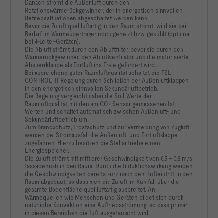
Danach strömt die Außenluft durch den
Rotationswärmerückgewinner, der in energetisch sinnvollen
Betriebssituationen abgeschaltet werden kann.
Bevor die Zuluft quellluftartig in den Raum strömt, wird sie bei
Bedarf im Wärmeübertrager noch geheizt bzw. gekühlt (optional
bei 4-Leiter-Geräten).
Die Abluft strömt durch den Abluftfilter, bevor sie durch den
Wärmerückgewinner, den Abluftventilator und die motorisierte
Absperrklappe als Fortluft ins Freie gefördert wird.
Bei ausreichend guter Raumluftqualität schaltet die FSL-
CONTROL III Regelung durch Schließen der Außenluftklappen
in den energetisch sinnvollen Sekundärluftbetrieb.
Die Regelung vergleicht dabei die Soll-Werte der
Raumluftqualität mit den am CO2 Sensor gemessenen Ist-
Werten und schaltet automatisch zwischen Außenluft- und
Sekundärluftbetrieb um.
Zum Brandschutz, Frostschutz und zur Vermeidung von Zugluft
werden bei Stromausfall die Außenluft- und Fortluftklappe
zugefahren. Hierzu besitzen die Stellantriebe einen
Energiespeicher.
Die Zuluft strömt mit mittlerer Geschwindigkeit von 0,5 – 0,8 m/s
fassadennah in den Raum. Durch die Induktionswirkung werden
die Geschwindigkeiten bereits kurz nach dem Lufteintritt in den
Raum abgebaut, so dass sich die Zuluft im Kühlfall über die
gesamte Bodenfläche quellluftartig ausbreitet.
An
Wärmequellen wie Menschen und Geräten bildet sich durch
natürliche Konvektion eine Auftriebsströmung, so dass primär
in diesen Bereichen die Luft ausgetauscht wird.