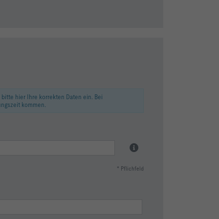
itte hier Ihre korrekten Daten ein. Bei
tungszeit kommen.
* Pflichfeld