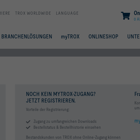
On
RIERE
TROX WORLDWIDE
LANGUAGE
0 A
BRANCHENLÖSUNGEN
myTROX
ONLINESHOP
UNT
NOCH KEIN MYTROX-ZUGANG?
Fr
JETZT REGISTRIEREN.
Kon
um 
Vorteile der Registrierung:
my
Zugang zu umfangreichen Downloads
Bestellstatus & Bestellhistorie einsehen
Bestandskunden von TROX ohne Online-Zugang können