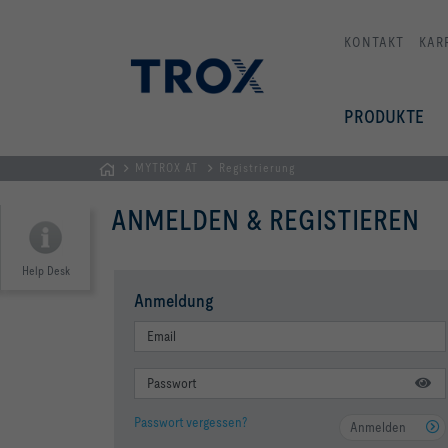
KONTAKT
KAR
PRODUKTE
MYTROX AT
Registrierung
TROX
ANMELDEN & REGISTIEREN
AUSTRIA
+
CEE
Help Desk
| Komponenten,
Anmeldung
Geräte
+
Systeme
zur
Belüftung
Passwort vergessen?
Anmelden
und