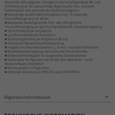
dezentrale Lüftungsgeräte: Ermöglicht eine bedarfsgeregelte Be- und
Entlüftung sowie die wasserseitige Regelung des Heiz- und/oder
Kühlkreislaufs oder alternativ des Elektroheizregisters
■ Ganzjährige variable Wärmerückgewinnung – für maximale
Frischluftmenge auch im Winter
■ Raumweise bedarfsgerechte CO2- oder VOC-geführte
Frischluftversorgung und gleichzeitig individuelle Temperaturregelung
■ 100 % Frischluft per Knopfdruck
■ Low-Noise-Betrieb per Knopfdruck
■ Spüllüftungsbetrieb per Knopfdruck (Boost)
■ Individuelle Raumluftqualitätsanpassung
■ Freigabe von Sekundärsystemen, z. B. Heiz- und/oder Kühldecken
■ Raumtemperaturregelung oder isotherme Frischluftzufuhr
■ Elektronachheizregister für ausgewählte Gerätevarianten
■ Komfortable Konfiguration der Geräte über Webserver – keine
Bediensoftware erforderlich
■ Betrieb parallel mit Digestoren
■ Optionale Anbindung an MBE/GA oder X-TAIRMINAL
Allgemeine Informationen