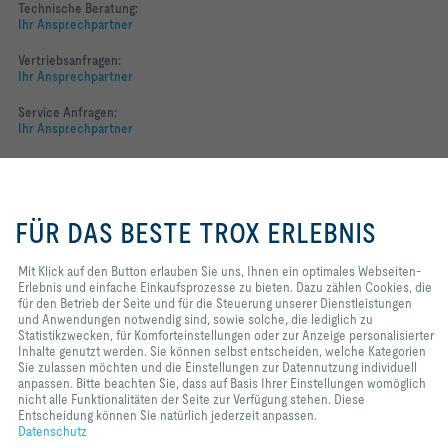
Technische Beratung:
Ihr Ansprechpartner
Vertriebsanfragen:
Ihr Ansprechpartner
Service Anfragen:
Ihr Ansprechpartner
Folgen Sie uns
Mit Klick auf den Button erlauben
YOUTUBE
Sie uns, Ihnen ein optimales
FÜR DAS BESTE TROX ERLEBNIS
Webseiten-Erlebnis und einfache
Einkaufsprozesse zu bieten. Dazu
FACEBOOK
zählen Cookies, die für den Betrieb
Mit Klick auf den Button erlauben Sie uns, Ihnen ein optimales Webseiten-
der Seite und für die Steuerung
Erlebnis und einfache Einkaufsprozesse zu bieten. Dazu zählen Cookies, die
LINKEDIN
unserer Dienstleistungen und
für den Betrieb der Seite und für die Steuerung unserer Dienstleistungen
Anwendungen notwendig sind,
und Anwendungen notwendig sind, sowie solche, die lediglich zu
INSTAGRAM
sowie solche, die lediglich zu
Statistikzwecken, für Komforteinstellungen oder zur Anzeige personalisierter
Statistikzwecken, für
Inhalte genutzt werden. Sie können selbst entscheiden, welche Kategorien
Komforteinstellungen oder zur
Sie zulassen möchten und die Einstellungen zur Datennutzung individuell
Anzeige personalisierter Inhalte
anpassen. Bitte beachten Sie, dass auf Basis Ihrer Einstellungen womöglich
genutzt werden. Sie können selbst
nicht alle Funktionalitäten der Seite zur Verfügung stehen. Diese
Home
Kontakt
Impressum
AGB
Datenschutz
Disclaimer
entscheiden, welche Kategorien
Entscheidung können Sie natürlich jederzeit anpassen.
2026 © TROX Austria + CEE GmbH
Sie zulassen möchten und die
Datenschutz
Einstellungen zur Datennutzung