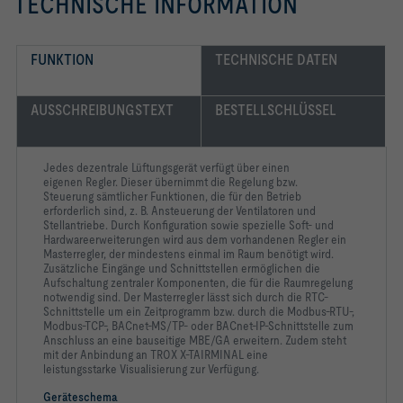
TECHNISCHE INFORMATION
FUNKTION
TECHNISCHE DATEN
AUSSCHREIBUNGSTEXT
BESTELLSCHLÜSSEL
Jedes dezentrale Lüftungsgerät verfügt über einen
eigenen
Regler. Dieser übernimmt die Regelung bzw.
Steuerung
sämtlicher Funktionen, die für den Betrieb
erforderlich sind, z. B.
Ansteuerung der Ventilatoren und
Stellantriebe. Durch
Konfiguration sowie spezielle Soft- und
Hardwareerweiterungen
wird aus dem vorhandenen Regler ein
Masterregler, der
mindestens einmal im Raum benötigt wird.
Zusätzliche Eingänge
und Schnittstellen ermöglichen die
Aufschaltung zentraler
Komponenten, die für die Raumregelung
notwendig sind. Der
Masterregler lässt sich durch die RTC-
Schnittstelle um ein
Zeitprogramm bzw. durch die Modbus-RTU-,
Modbus-TCP-,
BACnet-MS/TP- oder BACnet-IP-Schnittstelle zum
Anschluss an
eine bauseitige MBE/GA erweitern. Zudem steht
mit der
Anbindung an TROX X-TAIRMINAL eine
leistungsstarke
Visualisierung zur Verfügung.
Geräteschema