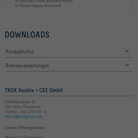
14 Drehzahl/Stufe Ventilator Abluft
15 Absperrklappe Außenluft
DOWNLOADS
Produktinfos
Betriebsanleitungen
TROX Austria + CEE GmbH
Lichtblaustraße 15
1220 Wien, Österreich
Telefon +43 1 250 43 - 0
trox-at@troxgroup.com
Unsere Öffnungszeiten
:
Montag bis Donnerstag: