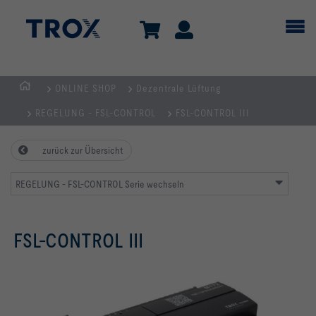
ONLINE SHOP
Dezentrale Lüftung
TROX
REGELUNG - FSL-CONTROL
FSL-CONTROL III
AUSTRIA
+
zurück zur Übersicht
CEE
| Komponenten,
REGELUNG - FSL-CONTROL Serie wechseln
Geräte
+
Systeme
FSL-CONTROL III
zur
Belüftung
und
Klimatisierung
von