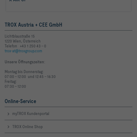
mehr erfahren
Räumen
TROX Austria + CEE GmbH
Lichtblaustraße 15
1220 Wien, Österreich
Telefon +43 1 250 43 - 0
trox-at@troxgroup.com
Unsere Öffnungszeiten
:
Montag bis Donnerstag:
07:00 - 12:00 und 12:45 - 16:30
Freitag:
07:30 - 12:00
Online-Service
myTROX Kundenportal
TROX Online Shop