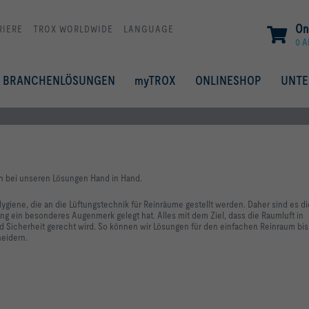
On
RIERE
TROX WORLDWIDE
LANGUAGE
0 A
BRANCHENLÖSUNGEN
myTROX
ONLINESHOP
UNT
n bei unseren Lösungen Hand in Hand.
ygiene, die an die Lüftungstechnik für Reinräume gestellt werden.
Daher sind es di
ng ein besonderes Augenmerk gelegt hat. Alles mit dem Ziel, dass die Raumluft in
icherheit gerecht wird. So können wir Lösungen für den einfachen Reinraum bis 
eidern.