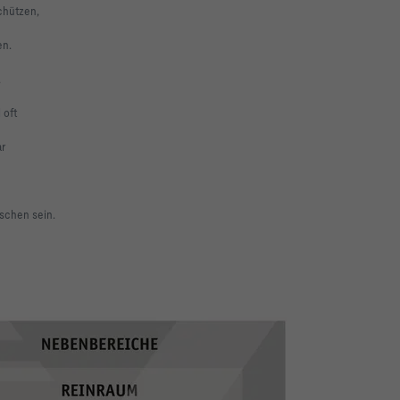
schützen,
en.
,
 oft
ar
nschen sein.