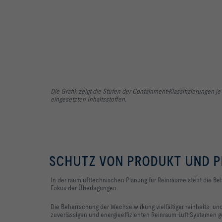
Klimatisierung
von
Räumen
Die Grafik zeigt die Stufen der Containment-Klassifizierungen je
eingesetzten Inhaltsstoffen.
SCHUTZ VON PRODUKT UND P
In der raumlufttechnischen Planung für Reinräume steht die Be
Fokus der Überlegungen.
Die Beherrschung der Wechselwirkung vielfältiger reinheits- un
zuverlässigen und energieeffizienten Reinraum-Luft-Systemen g