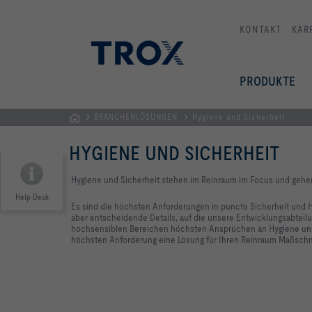
KONTAKT
KAR
PRODUKTE
BRANCHENLÖSUNGEN
Hygiene und Sicherheit
TROX
HYGIENE UND SICHERHEIT
AUSTRIA
+
Hygiene und Sicherheit stehen im Reinraum im Focus und gehe
CEE
Help Desk
| Komponenten,
Es sind die höchsten Anforderungen in puncto Sicherheit und H
aber entscheidende Details, auf die unsere Entwicklungsabteilu
Geräte
hochsensiblen Bereichen höchsten Ansprüchen an Hygiene und S
+
höchsten Anforderung eine Lösung für Ihren Reinraum Maßschn
Systeme
zur
Belüftung
und