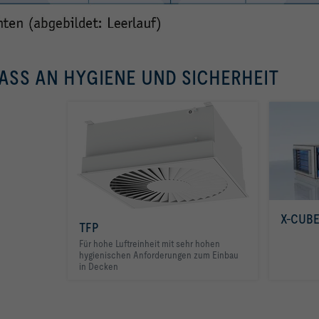
ASS AN HYGIENE UND SICHERHEIT
X-CUB
TFP
Für hohe Luftreinheit mit sehr hohen
hygienischen Anforderungen zum Einbau
in Decken
TFP
X-CUB