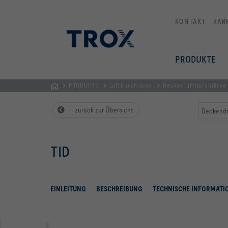
KONTAKT
KAR
PRODUKTE
PRODUKTE
Luftdurchlässe
Deckenluftdurchlässe
TROX
zurück zur Übersicht
Deckendr
AUSTRIA
+
CEE
TID
| Komponenten,
Geräte
+
Systeme
EINLEITUNG
BESCHREIBUNG
TECHNISCHE INFORMATI
zur
Belüftung
und