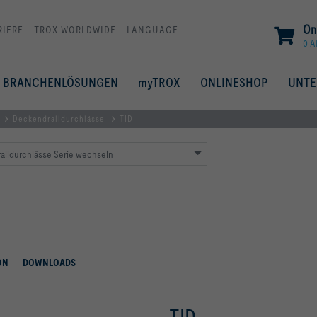
On
RIERE
TROX WORLDWIDE
LANGUAGE
0 A
BRANCHENLÖSUNGEN
myTROX
ONLINESHOP
UNT
Deckendralldurchlässe
TID
alldurchlässe Serie wechseln
ON
DOWNLOADS
TID