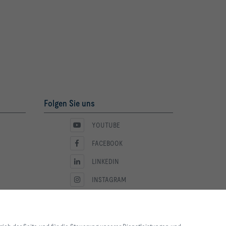
Folgen Sie uns
YOUTUBE
FACEBOOK
LINKEDIN
INSTAGRAM
lebnis und einfache
ite und für die Steuerung