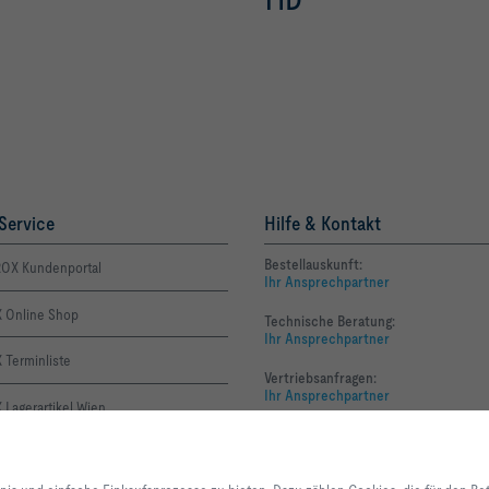
Service
Hilfe & Kontakt
Bestellauskunft:
OX Kundenportal
Ihr Ansprechpartner
 Online Shop
Technische Beratung:
Ihr Ansprechpartner
 Terminliste
Vertriebsanfragen:
Ihr Ansprechpartner
Lagerartikel Wien
Service Anfragen:
Ihr Ansprechpartner
Kontakte
Mit Klick auf den Button erlauben Sie uns, Ihnen ein optimales Webseiten-Er
Einkaufsprozesse zu bieten. Dazu zählen Cookies, die für den Betrieb der Se