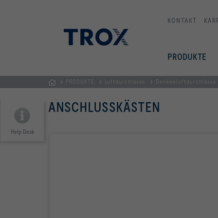
KONTAKT
KAR
PRODUKTE
PRODUKTE
Luftdurchlässe
Deckenluftdurchlässe
TROX
ANSCHLUSSKÄSTEN
AUSTRIA
+
CEE
Help Desk
| Komponenten,
Geräte
+
Systeme
zur
Belüftung
und