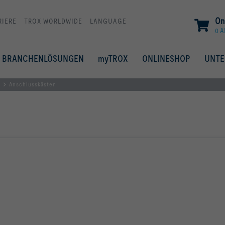
On
RIERE
TROX WORLDWIDE
LANGUAGE
0 A
BRANCHENLÖSUNGEN
myTROX
ONLINESHOP
UNT
Anschlusskästen