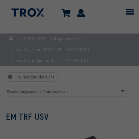
PRODUKTE
Regelsysteme
TROX
Regelsysteme EASYLAB - LABCONTROL
AUSTRIA
+
Erweiterungsmodule
EM-TRF-USV
CEE
| Komponenten,
zurück zur Übersicht
Geräte
+
Erweiterungsmodule Serie wechseln
Systeme
zur
EM-TRF-USV
Belüftung
und
Klimatisierung
von