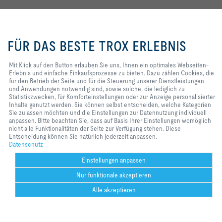
Folgen Sie uns
Mit Klick auf den Button erlauben
YOUTUBE
Sie uns, Ihnen ein optimales
FÜR DAS BESTE TROX ERLEBNIS
Webseiten-Erlebnis und einfache
FACEBOOK
Einkaufsprozesse zu bieten. Dazu
zählen Cookies, die für den Betrieb
Mit Klick auf den Button erlauben Sie uns, Ihnen ein optimales Webseiten-
LINKEDIN
der Seite und für die Steuerung
Erlebnis und einfache Einkaufsprozesse zu bieten. Dazu zählen Cookies, die
unserer Dienstleistungen und
für den Betrieb der Seite und für die Steuerung unserer Dienstleistungen
Anwendungen notwendig sind,
und Anwendungen notwendig sind, sowie solche, die lediglich zu
INSTAGRAM
sowie solche, die lediglich zu
Statistikzwecken, für Komforteinstellungen oder zur Anzeige personalisierter
Statistikzwecken, für
Inhalte genutzt werden. Sie können selbst entscheiden, welche Kategorien
Komforteinstellungen oder zur
Sie zulassen möchten und die Einstellungen zur Datennutzung individuell
Anzeige personalisierter Inhalte
anpassen. Bitte beachten Sie, dass auf Basis Ihrer Einstellungen womöglich
Home
Kontakt
Impressum
AGB
Datenschutz
Disclaimer
genutzt werden. Sie können selbst
nicht alle Funktionalitäten der Seite zur Verfügung stehen. Diese
entscheiden, welche Kategorien
Entscheidung können Sie natürlich jederzeit anpassen.
2026 © TROX Austria + CEE GmbH
Sie zulassen möchten und die
Datenschutz
Einstellungen zur Datennutzung
individuell anpassen. Bitte
Einstellungen anpassen
beachten Sie, dass auf Basis Ihrer
Nur funktionale akzeptieren
Einstellungen womöglich nicht alle
Funktionalitäten der Seite zur
Alle akzeptieren
Verfügung stehen. Diese
Could not connect to the reCAPTCHA service. Please check your internet
Entscheidung können Sie natürlich
connection and reload to get a reCAPTCHA challenge.
Help Desk
Weitere
drucken
Cookie-Einstellungen
merken
teilen
Kontakt
PDF
TROX AT
ht
jederzeit anpassen.
Could not connect to the reCAPTCHA service. Please check your internet
w.
connection and reload to get a reCAPTCHA challenge.
co