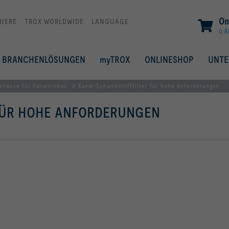
On
RIERE
TROX WORLDWIDE
LANGUAGE
0 A
BRANCHENLÖSUNGEN
myTROX
ONLINESHOP
UNT
gehäuse für Kanaleinbau
Kanal-Schwebstofffilter für hohe Anforderungen
FÜR HOHE ANFORDERUNGEN