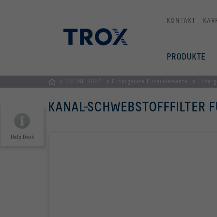
KONTAKT
KAR
PRODUKTE
ONLINE SHOP
Filtergeräte Filterelemente
Filter
TROX
KANAL-SCHWEBSTOFFFILTER 
AUSTRIA
+
CEE
Help Desk
| Komponenten,
Geräte
+
Systeme
zur
Belüftung
und