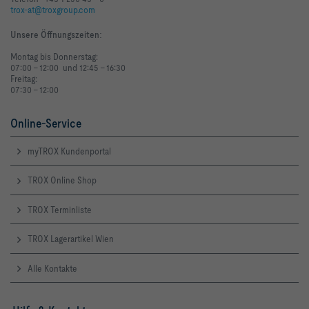
Klasse -                                                                     
trox-at@troxgroup.com
Maximaler Prüfdruck ps                                                   
Unsere Öffnungszeiten
:
Montag bis Donnerstag:
Gewicht m  *)                                                               
07:00 - 12:00 und 12:45 - 16:30
32   kg
Freitag:
07:30 - 12:00
Online-Service
Gewicht m:    Die Gewichtsangabe ist einschließlich 
Anbauteile, jedoch ohne Zubehör
myTROX Kundenportal
TROX Online Shop
               Strömungsgeräusch, Schallleistungspegel   
TROX Terminliste
TROX Lagerartikel Wien
Alle Kontakte