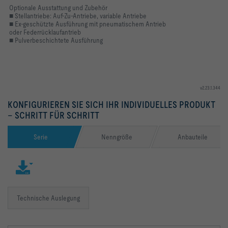
Optionale Ausstattung und Zubehör
■ Stellantriebe: Auf-Zu-Antriebe, variable Antriebe
■ Ex-geschützte Ausführung mit pneumatischem Antrieb
oder Federrücklaufantrieb
■ Pulverbeschichtete Ausführung
v2.23.1.344
KONFIGURIEREN SIE SICH IHR INDIVIDUELLES PRODUKT
– SCHRITT FÜR SCHRITT
Serie
Nenngröße
Anbauteile
Technische Auslegung