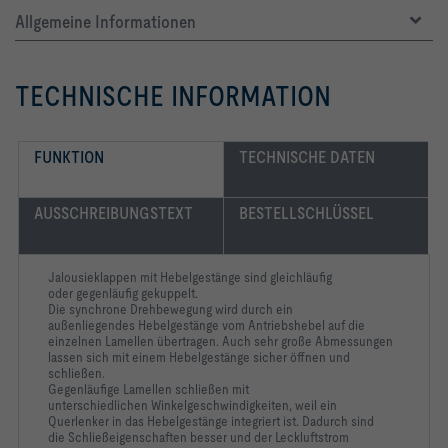
Allgemeine Informationen
-   Geschlossenporige Dichtelemente für 
Hygieneanforderungen
TECHNISCHE INFORMATION
FUNKTION
TECHNISCHE DATEN
-   Achsen, Antriebshebel und Hebelgestänge aus verzinktem 
AUSSCHREIBUNGSTEXT
BESTELLSCHLÜSSEL
-   Stirnseitige Lamellendichtungen aus geschlossenporigem 
Jalousieklappen mit Hebelgestänge sind gleichläufig
oder gegenläufig gekuppelt.
-   Lagerbuchsen aus Kunststoff
Die synchrone Drehbewegung wird durch ein
außenliegendes Hebelgestänge vom Antriebshebel auf die
einzelnen Lamellen übertragen. Auch sehr große Abmessungen
lassen sich mit einem Hebelgestänge sicher öffnen und
schließen.
-   Betriebstemperatur: 0 - 100 °C
Gegenläufige Lamellen schließen mit
unterschiedlichen Winkelgeschwindigkeiten, weil ein
Querlenker in das Hebelgestänge integriert ist. Dadurch sind
die Schließeigenschaften besser und der Leckluftstrom