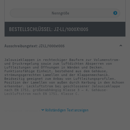
Nenngröße
BESTELLSCHLÜSSEL:
JZ-LL/1000X1005
Ausschreibungstext:
JZ-LL/1000x1005
Jalousieklappen in rechteckiger Bauform zur Volumenstrom- 
und Druckregelung sowie zum luftdichten Absperren von 
Luftleitungen und Öffnungen in Wänden und Decken. 
Funktionsfähige Einheit, bestehend aus dem Gehäuse, 
strömungsgerechten Lamellen und der Klappenmechanik. 
Beidseitig geeignet zum Anbau von Luftleitungsprofilen. 
Position der Lamellen von außen durch Kerbung in den Achsen 
erkennbar. Leckluftstrom bei geschlossener Jalousieklappe 
nach EN 1751, größenabhängig Klasse 3 – 4. Gehäuse-
Leckluftstrom nach EN 1751, Klasse C.
Vollständigen Text anzeigen