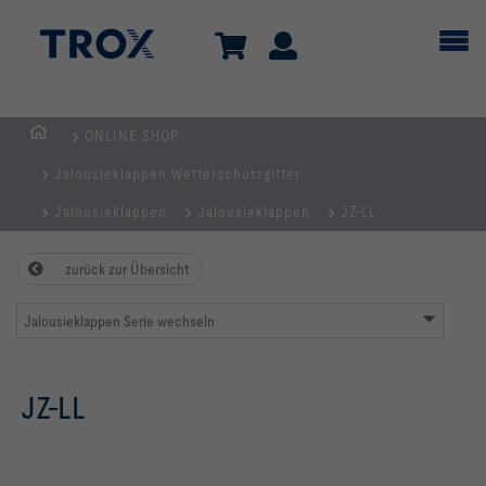
ONLINE SHOP
TROX
Jalousieklappen Wetterschutzgitter
AUSTRIA
+
Jalousieklappen
Jalousieklappen
JZ-LL
CEE
| Komponenten,
zurück zur Übersicht
Geräte
+
Jalousieklappen Serie wechseln
Systeme
zur
JZ-LL
Belüftung
und
Klimatisierung
von