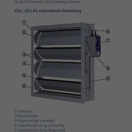
bei geschlossener Jalousieklappe kleiner.
JZ-LL, JZ-LL-A2, schematische Darstellung
			Kanalanschluss: Ecklochung 
			Lagerbuchsen: Kunststoff-
			Ausführung Lamellen: Standard-
			Anbauteile:  | 
			Oberfläche: Standardausführung
① Gehäuse
② Gleitscheibe
Einbauvariante                                                  
③ Gegenläufige Lamellen
④ Lamellendichtung, stirnseitig
Klappenwinkel α                                                              
⑤ Lamellendichtung, längsseitig