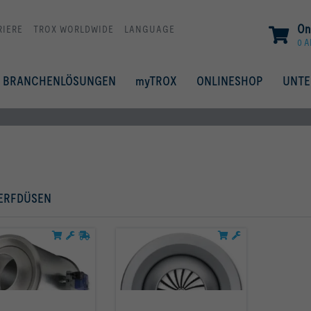
On
RIERE
TROX WORLDWIDE
LANGUAGE
0 A
BRANCHENLÖSUNGEN
myTROX
ONLINESHOP
UNT
ERFDÜSEN