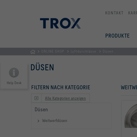
KONTAKT
KAR
PRODUKTE
ONLINE SHOP
Luftdurchlässe
Düsen
TROX
DÜSEN
AUSTRIA
+
CEE
Help Desk
FILTERN NACH KATEGORIE
WEITW
| Komponenten,
Geräte
Alle Kategorien anzeigen
+
Düsen
Systeme
zur
Weitwerfdüsen
Belüftung
und