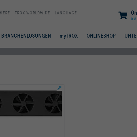
On
RIERE
TROX WORLDWIDE
LANGUAGE
0 A
BRANCHENLÖSUNGEN
myTROX
ONLINESHOP
UNT
mehr erfahren