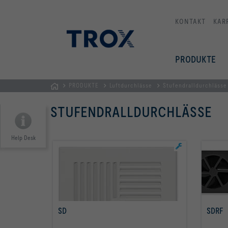
KONTAKT
KAR
PRODUKTE
PRODUKTE
Luftdurchlässe
Stufendralldurchlässe
TROX
STUFENDRALLDURCHLÄSSE
AUSTRIA
+
CEE
Help Desk
| Komponenten,
Geräte
+
Systeme
zur
SD
SDRF
Belüftung
mehr erfahren
und