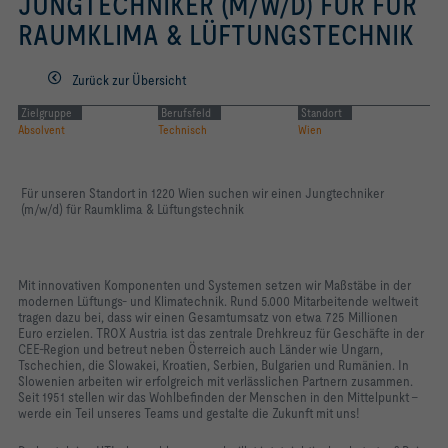
JUNGTECHNIKER (M/W/D) FÜR FÜR
Räumen
RAUMKLIMA & LÜFTUNGSTECHNIK
Zurück zur Übersicht
Zielgruppe
Berufsfeld
Standort
Absolvent
Technisch
Wien
Für unseren Standort in 1220 Wien suchen wir einen Jungtechniker
(m/w/d) für Raumklima & Lüftungstechnik
Mit innovativen Komponenten und Systemen setzen wir Maßstäbe in der
modernen Lüftungs- und Klimatechnik.
Rund 5.000 Mitarbeitende weltweit
tragen dazu bei, dass wir einen Gesamtumsatz von etwa 725 Millionen
Euro
erzielen. TROX Austria ist das zentrale Drehkreuz für Geschäfte in der
CEE-Region und betreut neben Österreich
auch Länder wie Ungarn,
Tschechien, die Slowakei, Kroatien, Serbien, Bulgarien und Rumänien. In
Slowenien arbeiten
wir erfolgreich mit verlässlichen Partnern zusammen.
Seit 1951 stellen wir das Wohlbefinden der Menschen in den
Mittelpunkt –
werde ein Teil unseres Teams und gestalte die Zukunft mit uns!