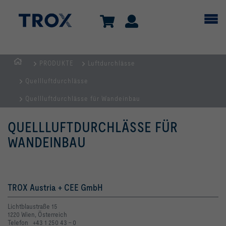
PRODUKTE
Luftdurchlässe
TROX
Quellluftdurchlässe
AUSTRIA
+
Quellluftdurchlässe für Wandeinbau
CEE
QUELLLUFTDURCHLÄSSE FÜR
| Komponenten,
Geräte
WANDEINBAU
+
Systeme
zur
TROX Austria + CEE GmbH
Belüftung
und
Lichtblaustraße 15
Klimatisierung
1220 Wien, Österreich
Telefon +43 1 250 43 - 0
von