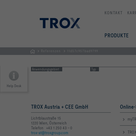
KONTAKT
KAR
PRODUKTE
Referenzen
11d57c957bad9799
TROX
AUSTRIA
Anwendungsgebiet
Typ
+
CEE
Help Desk
| Komponenten,
Geräte
+
TROX Austria + CEE GmbH
Online-
Systeme
Lichtblaustraße 15
myTR
zur
1220 Wien, Österreich
Belüftung
Telefon +43 1 250 43 - 0
TROX
trox-at@troxgroup.com
und