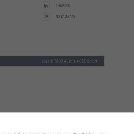
LINKEDIN
INSTAGRAM
2026 © TROX Austria + CEE GmbH
lebnis und einfache
ite und für die Steuerung