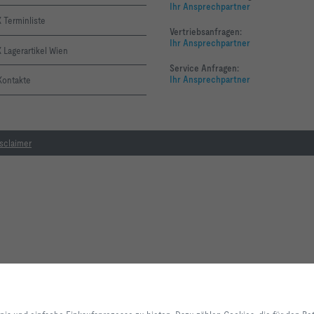
Ihr Ansprechpartner
 Terminliste
Vertriebsanfragen:
Ihr Ansprechpartner
Lagerartikel Wien
Service Anfragen:
Ihr Ansprechpartner
Kontakte
sclaimer
Mit Klick auf den Button erlauben Sie uns, Ihnen ein optimales Webseiten-Er
Einkaufsprozesse zu bieten. Dazu zählen Cookies, die für den Betrieb der Se