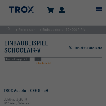
Referenzen
Einbaubeispiel SCHOOLAIR-V
TROX
AUSTRIA
EINBAUBEISPIEL
+
Zurück zur Übersicht
SCHOOLAIR-V
CEE
| Komponenten,
Anwendungsgebiet
Typ
Einbaubeispiel
Geräte
+
Systeme
zur
Belüftung
TROX Austria + CEE GmbH
und
Lichtblaustraße 15
Klimatisierung
1220 Wien, Österreich
von