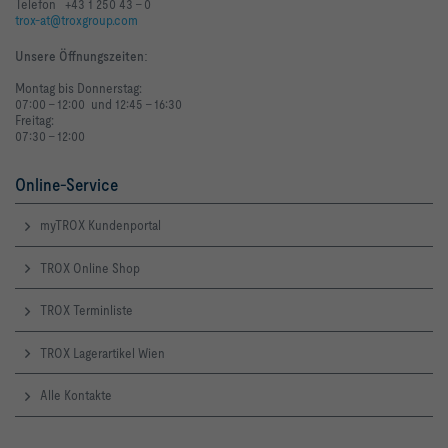
Telefon +43 1 250 43 - 0
trox-at@troxgroup.com
Räumen
Unsere Öffnungszeiten
:
Montag bis Donnerstag:
07:00 - 12:00 und 12:45 - 16:30
Freitag:
07:30 - 12:00
Online-Service
myTROX Kundenportal
TROX Online Shop
TROX Terminliste
TROX Lagerartikel Wien
Alle Kontakte