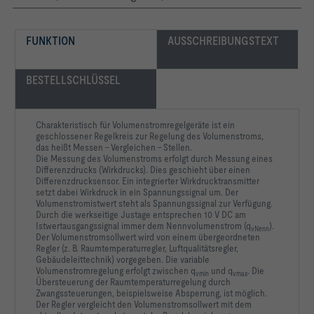
FUNKTION
AUSSCHREIBUNGSTEXT
BESTELLSCHLÜSSEL
Charakteristisch für Volumenstromregelgeräte ist ein
geschlossener Regelkreis zur Regelung des Volumenstroms,
das heißt Messen – Vergleichen – Stellen.
Die Messung des Volumenstroms erfolgt durch Messung eines
Differenzdrucks (Wirkdrucks). Dies geschieht über einen
Differenzdrucksensor. Ein integrierter Wirkdrucktransmitter
setzt dabei Wirkdruck in ein Spannungssignal um. Der
Volumenstromistwert steht als Spannungssignal zur Verfügung.
Durch die werkseitige Justage entsprechen 10 V DC am
Istwertausgangssignal immer dem Nennvolumenstrom (q
).
vNenn
Der Volumenstromsollwert wird von einem übergeordneten
Regler (z. B. Raumtemperaturregler, Luftqualitätsregler,
Gebäudeleittechnik) vorgegeben. Die variable
Volumenstromregelung erfolgt zwischen q
und q
. Die
vmin
vmax
Übersteuerung der Raumtemperaturregelung durch
Zwangssteuerungen, beispielsweise Absperrung, ist möglich.
Der Regler vergleicht den Volumenstromsollwert mit dem