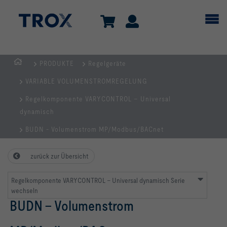
PRODUKTE
Regelgeräte
TROX
VARIABLE VOLUMENSTROMREGELUNG
AUSTRIA
+
Regelkomponente VARYCONTROL – Universal
CEE
dynamisch
| Komponenten,
BUDN - Volumenstrom MP/Modbus/BACnet
Geräte
+
zurück zur Übersicht
Systeme
zur
Regelkomponente VARYCONTROL – Universal dynamisch Serie
Belüftung
wechseln
und
BUDN - Volumenstrom
Klimatisierung
von