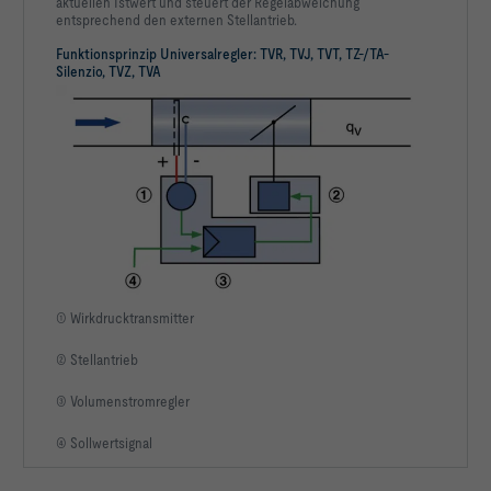
aktuellen Istwert und steuert der Regelabweichung
entsprechend den externen Stellantrieb.
Funktionsprinzip Universalregler: TVR, TVJ, TVT, TZ-/TA-
Silenzio, TVZ, TVA
① Wirkdrucktransmitter
② Stellantrieb
③ Volumenstromregler
④ Sollwertsignal