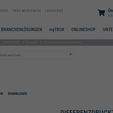
On
RIERE
TROX WORLDWIDE
LANGUAGE
0 A
BRANCHENLÖSUNGEN
myTROX
ONLINESHOP
UNT
 - LABCONTROL
Sensorik
Differenzdrucktransmitter
Serie wechseln
ON
DOWNLOADS
DIFFERENZDRUCK