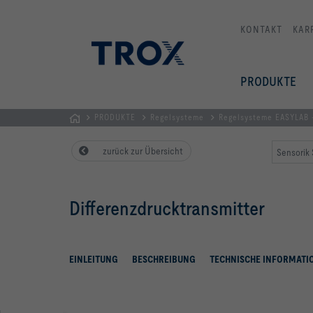
KONTAKT
KAR
PRODUKTE
PRODUKTE
Regelsysteme
Regelsysteme EASYLAB
TROX
zurück zur Übersicht
Sensorik 
AUSTRIA
+
CEE
Differenzdrucktransmitter
| Komponenten,
Geräte
+
Systeme
EINLEITUNG
BESCHREIBUNG
TECHNISCHE INFORMATI
zur
Belüftung
und