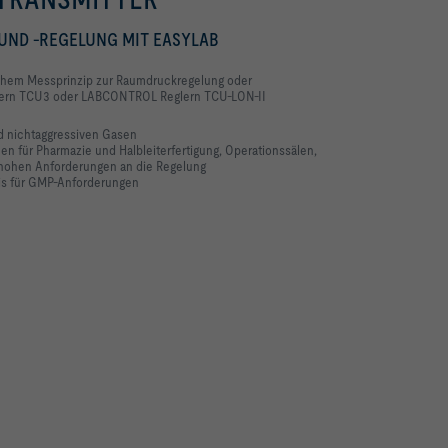
UND -REGELUNG MIT EASYLAB
schem Messprinzip zur Raumdruckregelung oder
lern TCU3 oder LABCONTROL Reglern TCU-LON-II
nd nichtaggressiven Gasen
men für Pharmazie und Halbleiterfertigung, Operationssälen,
 hohen Anforderungen an die Regelung
nis für GMP-Anforderungen