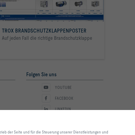
TROX BRANDSCHUTZKLAPPENPOSTER
Auf jeden Fall die richtige Brandschutzklappe
Folgen Sie uns
YOUTUBE
FACEBOOK
LINKEDIN
INSTAGRAM
lebnis und einfache
ite und für die Steuerung
trieb der Seite und für die Steuerung unserer Dienstleistungen und
e lediglich zu