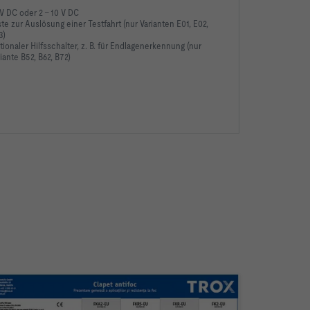
V DC oder 2 – 10 V DC
te zur Auslösung einer Testfahrt (nur Varianten E01, E02,
3)
ionaler Hilfsschalter, z. B. für Endlagenerkennung (nur
iante B52, B62, B72)