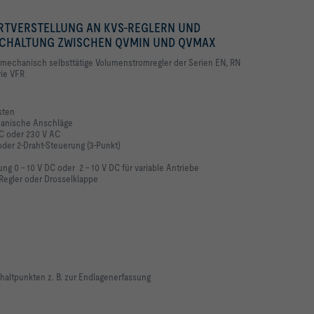
RTVERSTELLUNG AN KVS-REGLERN UND
MSCHALTUNG ZWISCHEN QVMIN UND QVMAX
 mechanisch selbsttätige Volumenstromregler der Serien EN, RN
rie VFR
sten
hanische Anschläge
C oder 230 V AC
der 2-Draht-Steuerung (3-Punkt)
g 0 – 10 V DC oder 2 – 10 V DC für variable Antriebe
Regler oder Drosselklappe
chaltpunkten z. B. zur Endlagenerfassung