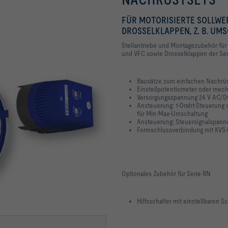
FÜR MOTORISIERTE SOLLWE
DROSSELKLAPPEN, Z. B. U
Stellantriebe und Montagezubehör für
und VFC sowie Drosselklappen der Se
Bausätze zum einfachen Nachrü
Einstellpotentiometer oder mec
Versorgungsspannung 24 V AC/D
Ansteuerung: 1-Draht-Steuerung o
für Min-Max-Umschaltung
Ansteuerung: Steuersignalspannun
Formschlussverbindung mit KVS-
Optionales Zubehör für Serie RN
Hilfsschalter mit einstellbaren S