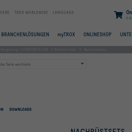
On
RIERE
TROX WORLDWIDE
LANGUAGE
0 A
BRANCHENLÖSUNGEN
myTROX
ONLINESHOP
UNT
romregelung / CONSTANTFLOW
Stellantriebe
Nachrüstsets
iebe Serie wechseln
ON
DOWNLOADS
NACHRÜSTSETS