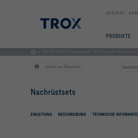
KONTAKT
KAR
PRODUKTE
ONLINE SHOP
Regelgeräte
Konstante Volumenst
TROX
zurück zur Übersicht
Stellantr
AUSTRIA
+
CEE
Nachrüstsets
| Komponenten,
Geräte
+
Systeme
EINLEITUNG
BESCHREIBUNG
TECHNISCHE INFORMATI
zur
Belüftung
und