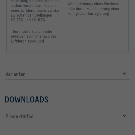
selbsttätig die Lamellen oder
Wärmedehnung eines Wachses
andere verstellbare Bauteile
oder durch Formänderung einer
eines Luftdurchlasses variabel
Formgedächtnislegierung.
zwischen den Stellungen
HEIZEN und KÜHLEN.
Thermische Stellantriebe
befinden sich innerhalb
des
Luftdurchlasses und
Varianten
DOWNLOADS
Produktinfos