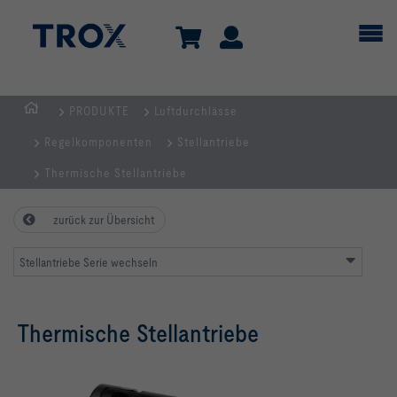
PRODUKTE
Luftdurchlässe
TROX
Regelkomponenten
Stellantriebe
AUSTRIA
+
Thermische Stellantriebe
CEE
| Komponenten,
zurück zur Übersicht
Geräte
+
Stellantriebe Serie wechseln
Systeme
zur
Thermische Stellantriebe
Belüftung
und
Klimatisierung
von