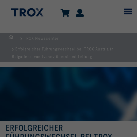
TROX Newscenter
TROX
Erfolgreicher Führungswechsel bei TROX Austria in
AUSTRIA
Bulgarien: Ivan Ivanov übernimmt Leitung
+
CEE
| Komponenten,
Geräte
+
Systeme
zur
Belüftung
und
ERFOLGREICHER
Klimatisierung
von