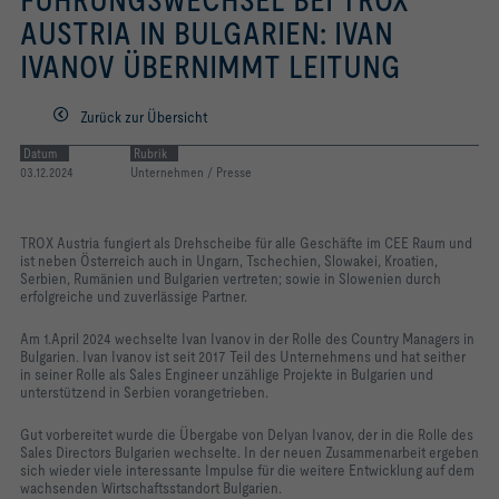
FÜHRUNGSWECHSEL BEI TROX
AUSTRIA IN BULGARIEN: IVAN
Räumen
IVANOV ÜBERNIMMT LEITUNG
Zurück zur Übersicht
Datum
Rubrik
03.12.2024
Unternehmen / Presse
TROX Austria fungiert als Drehscheibe für alle Geschäfte im CEE Raum und
ist neben Österreich auch in Ungarn, Tschechien, Slowakei, Kroatien,
Serbien, Rumänien und Bulgarien vertreten; sowie in Slowenien durch
erfolgreiche und zuverlässige Partner.
Am 1.April 2024 wechselte Ivan Ivanov in der Rolle des Country Managers in
Bulgarien. Ivan Ivanov ist seit 2017 Teil des Unternehmens und hat seither
in seiner Rolle als Sales Engineer unzählige Projekte in Bulgarien und
unterstützend in Serbien vorangetrieben.
Gut vorbereitet wurde die Übergabe von Delyan Ivanov, der in die Rolle des
Sales Directors Bulgarien wechselte. In der neuen Zusammenarbeit ergeben
sich wieder viele interessante Impulse für die weitere Entwicklung auf dem
wachsenden Wirtschaftsstandort Bulgarien.