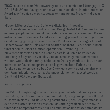
Räumen
TROX hat sich diesem Wettbewerb gestellt und ist mit dem Lüftungsgitter X-
GRILLE als „Winner“ ausgezeichnet worden. Nach dem „Interior Innovation
Award 2014“ ist dies die zweite Auszeichnung für das Produkt in diesem
Jahr.
Mit den Lüftungsgittern der Serie X-GRILLE, ihren innovativen
Funktionalitäten und dem ästhetischen Design bietet TROX seinen Kunden
ein energieoptimiertes Produkt mit vielen cleveren Detaillösungen: Die neu
entwickelten Hohlkammer-Lamellen sind mittig gelagert und verfügen über
ein strömungsgünstiges symmetrisches Profil, das einen energieeffizienten
Einsatz sowohl für Zu- als auch für Abluft ermöglicht. Dieser neue Aufbau
führt zudem zu einer akustisch optimierten Luftführung. Die
pulverbeschichteten Lamellen können parallel durch eine verdeckte
Kopplung in Segmenten von bis zu neun Lamellen gemeinsam verstellt
werden, wodurch eine ruhige ästhetische Optik gewährleistet ist. Je nach
individueller Raumatmosphäre sind alle gewünschten Farben und
Farbkombinationen realisierbar. Das Gitter kann somit quasi unsichtbar in
den Raum integriert oder als gestaltendes Element eingesetzt werden.
Damit hat TROX die Jury überzeugt.
Rat für Formgebung
Der Rat für Formgebung ist eine unabhängige und international agierende
Institution, die Unternehmen darin unterstützt, Designkompetenz effizient
zu kommunizieren und gleichzeitig darauf abzielt, das Designverständnis
der breiten Öffentlichkeit zu stärken. Die Stiftung zählt zu den weltweit
führenden Kompetenzzentren für Kommunikation und Wissenstransfer im