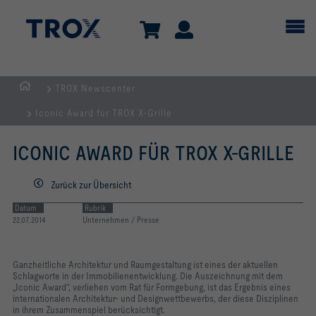
TROX Newscenter
TROX
Iconic Award für TROX X-Grille
AUSTRIA
+
ICONIC AWARD FÜR TROX X-GRILLE
CEE
| Komponenten,
Zurück zur Übersicht
Geräte
+
Datum
Rubrik
22.07.2014
Unternehmen / Presse
Systeme
zur
Belüftung
Ganzheitliche Architektur und Raumgestaltung ist eines der aktuellen
Schlagworte in der Immobilienentwicklung. Die Auszeichnung mit dem
und
„Iconic Award“, verliehen vom Rat für Formgebung, ist das Ergebnis eines
Klimatisierung
internationalen Architektur- und Designwettbewerbs, der diese Disziplinen
in ihrem Zusammenspiel berücksichtigt.
von