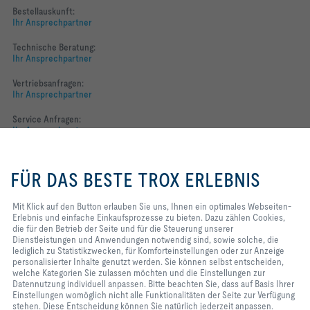
Bestellauskunft:
Ihr Ansprechpartner
Technische Beratung:
Ihr Ansprechpartner
Vertriebsanfragen:
Ihr Ansprechpartner
Service Anfragen:
Ihr Ansprechpartner
Mit Klick auf den Button erlauben
Folgen Sie uns
Sie uns, Ihnen ein optimales
FÜR DAS BESTE TROX ERLEBNIS
Webseiten-Erlebnis und einfache
YOUTUBE
Einkaufsprozesse zu bieten. Dazu
zählen Cookies, die für den
Mit Klick auf den Button erlauben Sie uns, Ihnen ein optimales Webseiten-
Betrieb der Seite und für die
Erlebnis und einfache Einkaufsprozesse zu bieten. Dazu zählen Cookies,
FACEBOOK
Steuerung unserer
die für den Betrieb der Seite und für die Steuerung unserer
Dienstleistungen und
Dienstleistungen und Anwendungen notwendig sind, sowie solche, die
LINKEDIN
Anwendungen notwendig sind,
lediglich zu Statistikzwecken, für Komforteinstellungen oder zur Anzeige
sowie solche, die lediglich zu
personalisierter Inhalte genutzt werden. Sie können selbst entscheiden,
INSTAGRAM
Statistikzwecken, für
welche Kategorien Sie zulassen möchten und die Einstellungen zur
Komforteinstellungen oder zur
Datennutzung individuell anpassen. Bitte beachten Sie, dass auf Basis Ihrer
Anzeige personalisierter Inhalte
Einstellungen womöglich nicht alle Funktionalitäten der Seite zur Verfügung
genutzt werden. Sie können selbst
stehen. Diese Entscheidung können Sie natürlich jederzeit anpassen.