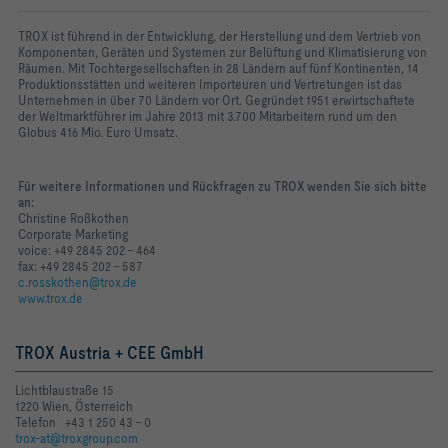
TROX ist führend in der Entwicklung, der Herstellung und dem Vertrieb von
Komponenten, Geräten und Systemen zur Belüftung und Klimatisierung von
Räumen. Mit Tochtergesellschaften in 28 Ländern auf fünf Kontinenten, 14
Produktionsstätten und weiteren Importeuren und Vertretungen ist das
Unternehmen in über 70 Ländern vor Ort. Gegründet 1951 erwirtschaftete
der Weltmarktführer im Jahre 2013 mit 3.700 Mitarbeitern rund um den
Globus 416 Mio. Euro Umsatz.
Für weitere Informationen und Rückfragen zu TROX wenden Sie sich bitte
an:
Christine Roßkothen
Corporate Marketing
voice: +49 2845 202 - 464
fax: +49 2845 202 - 587
c.rosskothen@trox.de
www.trox.de
TROX Austria + CEE GmbH
Lichtblaustraße 15
1220 Wien, Österreich
Telefon +43 1 250 43 - 0
trox-at@troxgroup.com