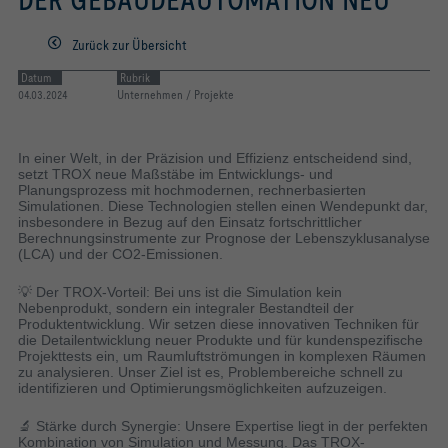
DER GEBÄUDEAUTOMATION NEU
Räumen
Zurück zur Übersicht
Datum
Rubrik
04.03.2024
Unternehmen / Projekte
In einer Welt, in der Präzision und Effizienz entscheidend sind,
setzt TROX neue Maßstäbe im Entwicklungs- und
Planungsprozess mit hochmodernen, rechnerbasierten
Simulationen. Diese Technologien stellen einen Wendepunkt dar,
insbesondere in Bezug auf den Einsatz fortschrittlicher
Berechnungsinstrumente zur Prognose der Lebenszyklusanalyse
(LCA) und der CO2-Emissionen.
💡 Der TROX-Vorteil: Bei uns ist die Simulation kein
Nebenprodukt, sondern ein integraler Bestandteil der
Produktentwicklung. Wir setzen diese innovativen Techniken für
die Detailentwicklung neuer Produkte und für kundenspezifische
Projekttests ein, um Raumluftströmungen in komplexen Räumen
zu analysieren. Unser Ziel ist es, Problembereiche schnell zu
identifizieren und Optimierungsmöglichkeiten aufzuzeigen.
🔬 Stärke durch Synergie: Unsere Expertise liegt in der perfekten
Kombination von Simulation und Messung. Das TROX-