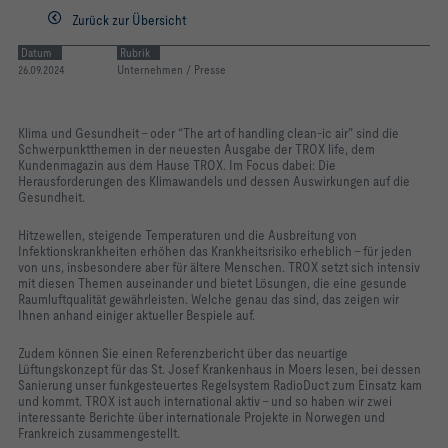
Zurück zur Übersicht
Räumen
Datum
Rubrik
26.09.2024
Unternehmen / Presse
Klima und Gesundheit – oder “The art of handling clean-ic air” sind die
Schwerpunktthemen in der neuesten Ausgabe der TROX life, dem
Kundenmagazin aus dem Hause TROX. Im Focus dabei: Die
Herausforderungen des Klimawandels und dessen Auswirkungen auf die
Gesundheit.
Hitzewellen, steigende Temperaturen und die Ausbreitung von
Infektionskrankheiten erhöhen das Krankheitsrisiko erheblich – für jeden
von uns, insbesondere aber für ältere Menschen. TROX setzt sich intensiv
mit diesen Themen auseinander und bietet Lösungen, die eine gesunde
Raumluftqualität gewährleisten. Welche genau das sind, das zeigen wir
Ihnen anhand einiger aktueller Bespiele auf.
Zudem können Sie einen Referenzbericht über das neuartige
Lüftungskonzept für das St. Josef Krankenhaus in Moers lesen, bei dessen
Sanierung unser funkgesteuertes Regelsystem RadioDuct zum Einsatz kam
und kommt. TROX ist auch international aktiv – und so haben wir zwei
interessante Berichte über internationale Projekte in Norwegen und
Frankreich zusammengestellt.