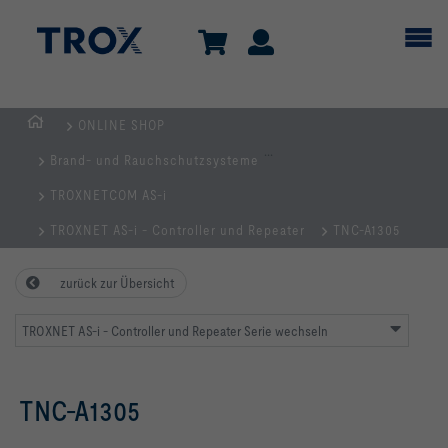
ONLINE SHOP
TROX
...
Brand- und Rauchschutzsysteme
AUSTRIA
+
TROXNETCOM AS-i
CEE
TROXNET AS-i - Controller und Repeater
TNC-A1305
| Komponenten,
Geräte
zurück zur Übersicht
+
Systeme
TROXNET AS-i - Controller und Repeater Serie wechseln
zur
Belüftung
und
TNC-A1305
Klimatisierung
von