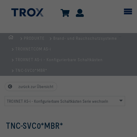
...
PRODUKTE
Brand- und Rauchschutzsysteme
TROX
TROXNETCOM AS-i
AUSTRIA
+
TROXNET AS-i - Konfigurierbare Schaltkästen
CEE
TNC-SVC0*MBR*
| Komponenten,
Geräte
zurück zur Übersicht
+
Systeme
TROXNET AS-i - Konfigurierbare Schaltkästen Serie wechseln
zur
Belüftung
und
TNC-SVC0*MBR*
Klimatisierung
von