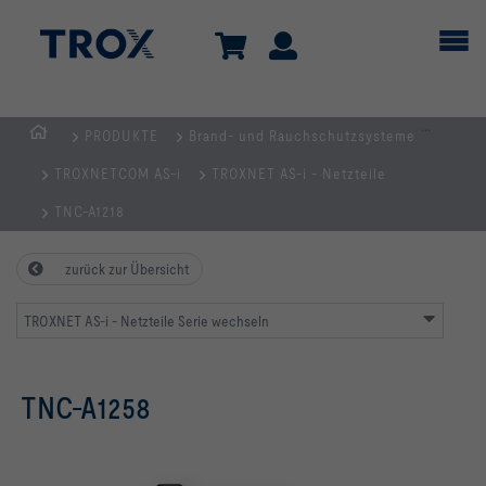
...
PRODUKTE
Brand- und Rauchschutzsysteme
TROX
TROXNETCOM AS-i
TROXNET AS-i - Netzteile
AUSTRIA
+
TNC-A1218
CEE
| Komponenten,
zurück zur Übersicht
Geräte
+
TROXNET AS-i - Netzteile Serie wechseln
Systeme
zur
TNC-A1258
Belüftung
und
Klimatisierung
von