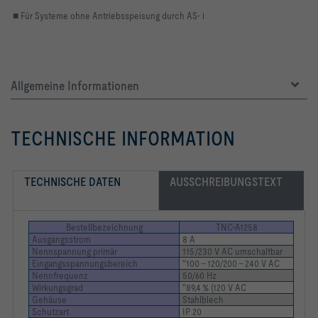
■
Für Systeme ohne Antriebsspeisung durch AS- i
Allgemeine Informationen
TECHNISCHE INFORMATION
TECHNISCHE DATEN
AUSSCHREIBUNGSTEXT
Bestellbezeichnung
TNC-A1258
Ausgangsstrom
8 A
Nennspannung primär
115/230 V AC umschaltbar
Eingangsspannungsbereich
"100 – 120/200 – 240 V AC
Nennfrequenz
50/60 Hz
Wirkungsgrad
"89,4 % (120 V AC
Gehäuse
Stahlblech
Schutzart
IP 20