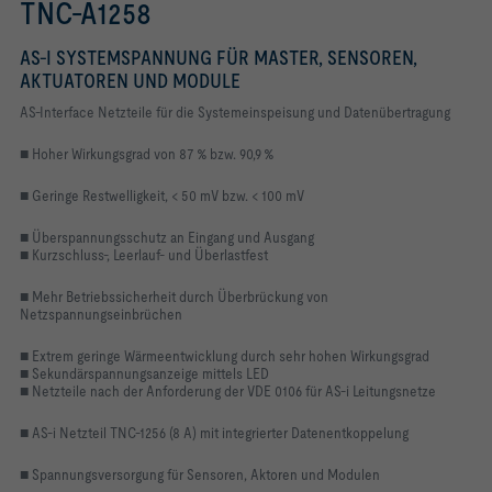
TNC-A1258
AS-I SYSTEMSPANNUNG FÜR MASTER, SENSOREN,
AKTUATOREN UND MODULE
AS-Interface Netzteile für die Systemeinspeisung und Datenübertragung
■
Hoher Wirkungsgrad von 87 % bzw. 90,9 %
■
Geringe Restwelligkeit, < 50 mV bzw. < 100 mV
■
Überspannungsschutz an Eingang und Ausgang
■
Kurzschluss-, Leerlauf- und Überlastfest
■
Mehr Betriebssicherheit durch Überbrückung von
Netzspannungseinbrüchen
■
Extrem geringe Wärmeentwicklung durch sehr hohen Wirkungsgrad
■
Sekundärspannungsanzeige mittels LED
■
Netzteile nach der Anforderung der VDE 0106 für AS-i Leitungsnetze
■
AS-i Netzteil TNC-1256 (8 A) mit integrierter Datenentkoppelung
■
Spannungsversorgung für Sensoren, Aktoren und Modulen