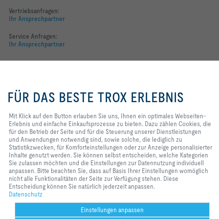
Vertriebsanfragen:
Ihr Ansprechpartner
Service Anfragen:
Ihr Ansprechpartner
Folgen Sie uns
Mit Klick auf den Button erlauben
YOUTUBE
Sie uns, Ihnen ein optimales
FÜR DAS BESTE TROX ERLEBNIS
Webseiten-Erlebnis und einfache
FACEBOOK
Einkaufsprozesse zu bieten. Dazu
zählen Cookies, die für den Betrieb
Mit Klick auf den Button erlauben Sie uns, Ihnen ein optimales Webseiten-
der Seite und für die Steuerung
Erlebnis und einfache Einkaufsprozesse zu bieten. Dazu zählen Cookies, die
LINKEDIN
unserer Dienstleistungen und
für den Betrieb der Seite und für die Steuerung unserer Dienstleistungen
Anwendungen notwendig sind,
und Anwendungen notwendig sind, sowie solche, die lediglich zu
INSTAGRAM
sowie solche, die lediglich zu
Statistikzwecken, für Komforteinstellungen oder zur Anzeige personalisierter
Statistikzwecken, für
Inhalte genutzt werden. Sie können selbst entscheiden, welche Kategorien
Komforteinstellungen oder zur
Sie zulassen möchten und die Einstellungen zur Datennutzung individuell
Anzeige personalisierter Inhalte
anpassen. Bitte beachten Sie, dass auf Basis Ihrer Einstellungen womöglich
Home
Kontakt
Impressum
AGB
Datenschutz
Disclaimer
genutzt werden. Sie können selbst
nicht alle Funktionalitäten der Seite zur Verfügung stehen. Diese
entscheiden, welche Kategorien
Entscheidung können Sie natürlich jederzeit anpassen.
2026 © TROX Austria + CEE GmbH
Sie zulassen möchten und die
Datenschutz
Einstellungen zur Datennutzung
individuell anpassen. Bitte
Einstellungen anpassen
beachten Sie, dass auf Basis Ihrer