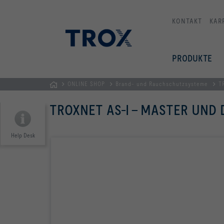
KONTAKT
KAR
PRODUKTE
ONLINE SHOP
Brand- und Rauchschutzsysteme
T
TROX
TROXNET AS-I - MASTER UND 
AUSTRIA
+
CEE
Help Desk
| Komponenten,
Geräte
+
Systeme
zur
Belüftung
und