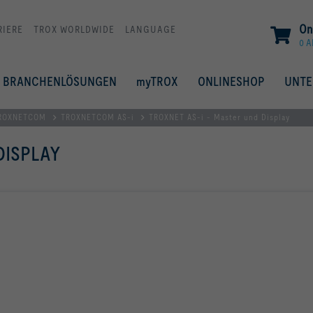
On
RIERE
TROX WORLDWIDE
LANGUAGE
0 A
BRANCHENLÖSUNGEN
myTROX
ONLINESHOP
UNT
ROXNETCOM
TROXNETCOM AS-i
TROXNET AS-i - Master und Display
DISPLAY