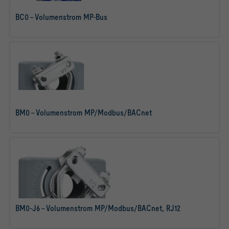
Räumen
BC0 - Volumenstrom MP-Bus
mehr erfahren
BM0 - Volumenstrom MP/Modbus/BACnet
mehr erfahren
BM0-J6 - Volumenstrom MP/Modbus/BACnet, RJ12
mehr erfahren