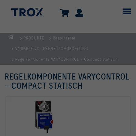
PRODUKTE
Regelgeräte
TROX
VARIABLE VOLUMENSTROMREGELUNG
AUSTRIA
+
Regelkomponente VARYCONTROL – Compact statisch
CEE
REGELKOMPONENTE VARYCONTROL
| Komponenten,
Geräte
– COMPACT STATISCH
+
Systeme
zur
Belüftung
und
Klimatisierung
von