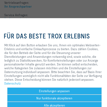
Vertriebsanfragen:
Ihr Ansprechpartner
Service Anfragen:
Ihr Ansprechpartner
Mit Klick auf den Button erlauben
Folgen Sie uns
Sie uns, Ihnen ein optimales
FÜR DAS BESTE TROX ERLEBNIS
Webseiten-Erlebnis und einfache
YOUTUBE
Einkaufsprozesse zu bieten. Dazu
zählen Cookies, die für den
Mit Klick auf den Button erlauben Sie uns, Ihnen ein optimales Webseiten-
Betrieb der Seite und für die
Erlebnis und einfache Einkaufsprozesse zu bieten. Dazu zählen Cookies,
FACEBOOK
Steuerung unserer
die für den Betrieb der Seite und für die Steuerung unserer
Dienstleistungen und
Dienstleistungen und Anwendungen notwendig sind, sowie solche, die
LINKEDIN
Anwendungen notwendig sind,
lediglich zu Statistikzwecken, für Komforteinstellungen oder zur Anzeige
sowie solche, die lediglich zu
personalisierter Inhalte genutzt werden. Sie können selbst entscheiden,
INSTAGRAM
Statistikzwecken, für
welche Kategorien Sie zulassen möchten und die Einstellungen zur
Komforteinstellungen oder zur
Datennutzung individuell anpassen. Bitte beachten Sie, dass auf Basis Ihrer
Anzeige personalisierter Inhalte
Einstellungen womöglich nicht alle Funktionalitäten der Seite zur Verfügung
genutzt werden. Sie können selbst
stehen. Diese Entscheidung können Sie natürlich jederzeit anpassen.
entscheiden, welche Kategorien
Datenschutz
Home
Kontakt
Impressum
AGB
Datenschutz
Disclaimer
Sie zulassen möchten und die
2026 © TROX Austria + CEE GmbH
Einstellungen zur Datennutzung
Einstellungen anpassen
individuell anpassen. Bitte
Nur funktionale akzeptieren
beachten Sie, dass auf Basis Ihrer
Einstellungen womöglich nicht alle
Alle akzeptieren
Funktionalitäten der Seite zur