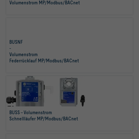
mehr
Volumenstrom MP/Modbus/BACnet
Räumen
erfahren
BUSNF
-
Volumenstrom
mehr
Federrücklauf MP/Modbus/BACnet
erfahren
BUSS - Volumenstrom
Schnellläufer MP/Modbus/BACnet
mehr erfahren