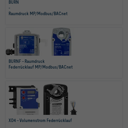
BURN
-
mehr
Raumdruck MP/Modbus/BACnet
erfahren
BURNF - Raumdruck
Federrücklauf MP/Modbus/BACnet
mehr erfahren
XD4 - Volumenstrom Federrücklauf
mehr erfahren