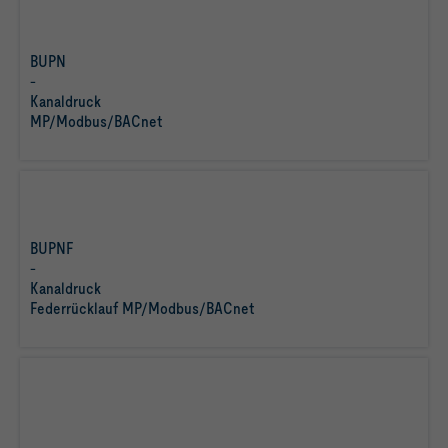
BUPN
-
Kanaldruck
mehr
MP/Modbus/BACnet
erfahren
BUPNF
-
Kanaldruck
mehr
Federrücklauf MP/Modbus/BACnet
erfahren