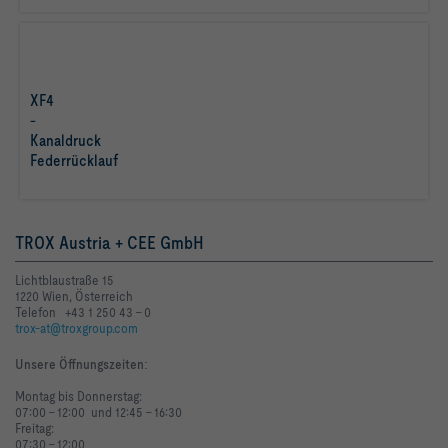
XF4
-
Kanaldruck
mehr
Federrücklauf
erfahren
TROX Austria + CEE GmbH
Lichtblaustraße 15
1220 Wien, Österreich
Telefon +43 1 250 43 - 0
trox-at@troxgroup.com
Unsere Öffnungszeiten
:
Montag bis Donnerstag:
07:00 - 12:00 und 12:45 - 16:30
Freitag:
07:30 - 12:00