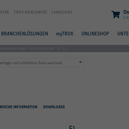
On
RIERE
TROX WORLDWIDE
LANGUAGE
0 A
BRANCHENLÖSUNGEN
myTROX
ONLINESHOP
UNT
Wärmeübertrager und Lufterhitzer
EL
trager und Lufterhitzer Serie wechseln
NISCHE INFORMATION
DOWNLOADS
EL