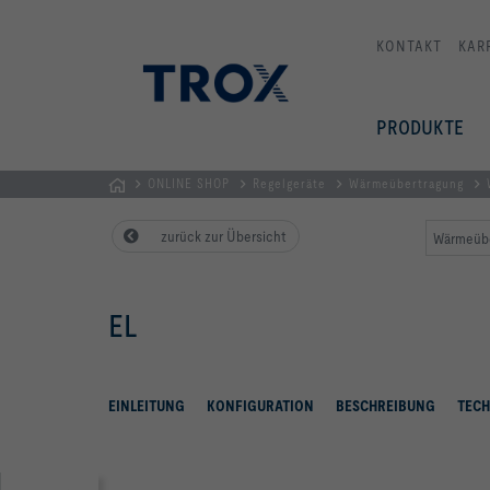
KONTAKT
KAR
PRODUKTE
ONLINE SHOP
Regelgeräte
Wärmeübertragung
TROX
zurück zur Übersicht
Wärmeüber
AUSTRIA
+
CEE
EL
| Komponenten,
Geräte
+
Systeme
EINLEITUNG
KONFIGURATION
BESCHREIBUNG
TECH
zur
Belüftung
und