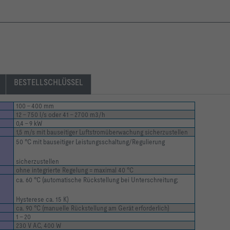
BESTELLSCHLÜSSEL
100 – 400 mm
12 – 750 l/s oder 41 – 2700 m
3
/h
0,4 – 9 kW
1,5 m/s mit bauseitiger Luftstromüberwachung sicherzustellen
50 °C mit bauseitiger Leistungsschaltung/Regulierung
sicherzustellen
ohne integrierte Regelung = maximal 40 °C
ca. 60 °C (automatische Rückstellung bei Unterschreitung;
Hysterese ca. 15 K)
ca. 90 °C (manuelle Rückstellung am Gerät erforderlich)
1 – 20
230 V AC, 400 W