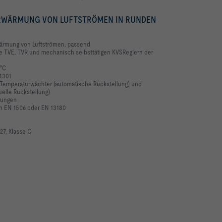
RWÄRMUNG VON LUFTSTRÖMEN IN RUNDEN
wärmung von Luftströmen, passend
e TVE, TVR und mechanisch selbsttätigen KVSReglern der
 °C
.4301
t Temperaturwächter (automatische Rückstellung) und
elle Rückstellung)
itungen
ch EN 1506 oder EN 13180
7, Klasse C