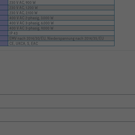
230 V AC, 900 W
230 V AC, 1.200 W
230 V AC, 2.100 W
400 V AC 2-phasig, 3.000 W
400 V AC 3-phasig, 6.000 W
400 V AC 3-phasig, 9.000 W
3   kg
IP 43
EMV nach 2014/30/EU, Niederspannung nach 2014/35/EU
CE, UKCA, S, EAC
romüberwachung kundenseitig zwingend notwendig