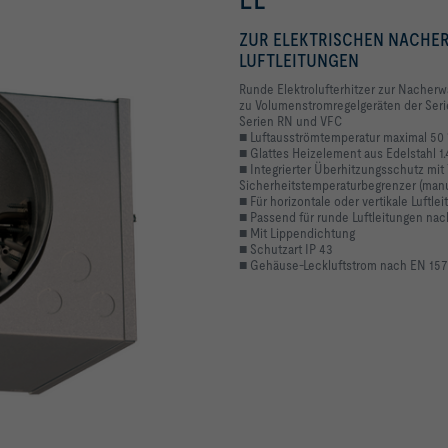
ZUR ELEKTRISCHEN NACHE
LUFTLEITUNGEN
Runde Elektrolufterhitzer zur Nacher
zu Volumenstromregelgeräten der Seri
Serien RN und VFC
■ Luftausströmtemperatur maximal 50
■ Glattes Heizelement aus Edelstahl 1
■ Integrierter Überhitzungsschutz mi
Sicherheitstemperaturbegrenzer (manu
■ Für horizontale oder vertikale Luftle
■ Passend für runde Luftleitungen na
■ Mit Lippendichtung
■ Schutzart IP 43
■ Gehäuse-Leckluftstrom nach EN 1572