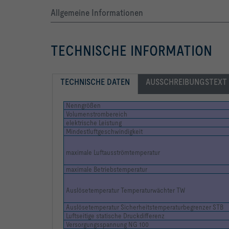
Allgemeine Informationen
TECHNISCHE INFORMATION
TECHNISCHE DATEN
AUSSCHREIBUNGSTEXT
-   Schutzgrad: IP 43
Nenngrößen
Volumenstrombereich
elektrische Leistung
160			Nenngröße: 160
Mindestluftgeschwindigkeit
maximale Luftausströmtemperatur
maximale Betriebstemperatur
Auslösetemperatur Temperaturwächter TW
Auslösetemperatur Sicherheitstemperaturbegrenzer STB
Luftseitige statische Druckdifferenz
Versorgungsspannung NG 100