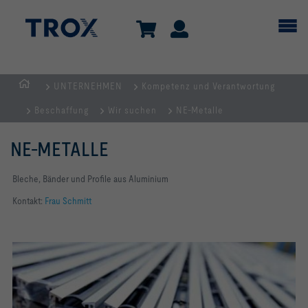
UNTERNEHMEN
Kompetenz und Verantwortung
TROX
Beschaffung
Wir suchen
NE-Metalle
AUSTRIA
+
NE-METALLE
CEE
| Komponenten,
Bleche, Bänder und Profile aus Aluminium
Geräte
Kontakt:
Frau Schmitt
+
Systeme
zur
Belüftung
und
Klimatisierung
von