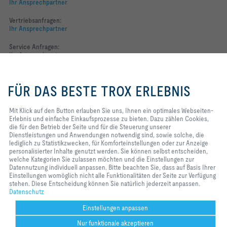
Ihr Ansprechpartner
Vertriebsanfragen:
Ihr Ansprechpartner
Service Anfragen:
Ihr Ansprechpartner
Mit Klick auf den Button erlauben
Folgen Sie uns
Sie uns, Ihnen ein optimales
FÜR DAS BESTE TROX ERLEBNIS
Webseiten-Erlebnis und einfache
YOUTUBE
Einkaufsprozesse zu bieten. Dazu
zählen Cookies, die für den
Mit Klick auf den Button erlauben Sie uns, Ihnen ein optimales Webseiten-
Betrieb der Seite und für die
Erlebnis und einfache Einkaufsprozesse zu bieten. Dazu zählen Cookies,
FACEBOOK
Steuerung unserer
die für den Betrieb der Seite und für die Steuerung unserer
Dienstleistungen und
Dienstleistungen und Anwendungen notwendig sind, sowie solche, die
LINKEDIN
Anwendungen notwendig sind,
lediglich zu Statistikzwecken, für Komforteinstellungen oder zur Anzeige
sowie solche, die lediglich zu
personalisierter Inhalte genutzt werden. Sie können selbst entscheiden,
INSTAGRAM
Statistikzwecken, für
welche Kategorien Sie zulassen möchten und die Einstellungen zur
Komforteinstellungen oder zur
Datennutzung individuell anpassen. Bitte beachten Sie, dass auf Basis Ihrer
Anzeige personalisierter Inhalte
Einstellungen womöglich nicht alle Funktionalitäten der Seite zur Verfügung
genutzt werden. Sie können selbst
stehen. Diese Entscheidung können Sie natürlich jederzeit anpassen.
entscheiden, welche Kategorien
Datenschutz
Home
Kontakt
Impressum
AGB
Datenschutz
Disclaimer
Sie zulassen möchten und die
Einstellungen zur Datennutzung
2026 © TROX Austria + CEE GmbH
Einstellungen anpassen
individuell anpassen. Bitte
Nur funktionale akzeptieren
beachten Sie, dass auf Basis Ihrer