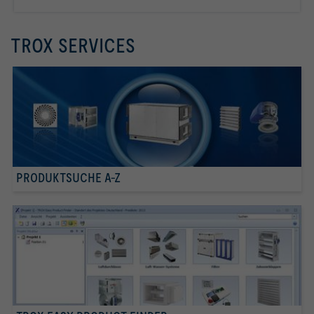
Räumen
TROX SERVICES
PRODUKTSUCHE A-Z