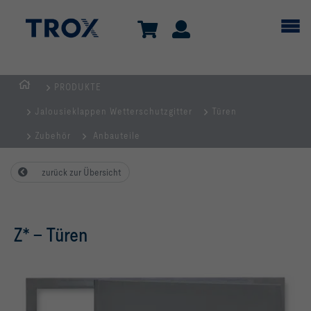
PRODUKTE
TROX
Jalousieklappen Wetterschutzgitter
Türen
AUSTRIA
+
Zubehör
Anbauteile
CEE
| Komponenten,
zurück zur Übersicht
Geräte
+
Systeme
Z* – Türen
zur
Belüftung
und
Klimatisierung
von