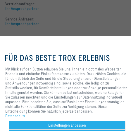
Vertriebsanfragen:
Ihr Ansprechpartner
Service Anfragen:
Ihr Ansprechpartner
Folgen Sie uns
Mit Klick auf den Button erlauben
YOUTUBE
Sie uns, Ihnen ein optimales
FÜR DAS BESTE TROX ERLEBNIS
Webseiten-Erlebnis und einfache
FACEBOOK
Einkaufsprozesse zu bieten. Dazu
zählen Cookies, die für den Betrieb
Mit Klick auf den Button erlauben Sie uns, Ihnen ein optimales Webseiten-
LINKEDIN
der Seite und für die Steuerung
Erlebnis und einfache Einkaufsprozesse zu bieten. Dazu zählen Cookies, die
unserer Dienstleistungen und
für den Betrieb der Seite und für die Steuerung unserer Dienstleistungen
INSTAGRAM
Anwendungen notwendig sind,
und Anwendungen notwendig sind, sowie solche, die lediglich zu
sowie solche, die lediglich zu
Statistikzwecken, für Komforteinstellungen oder zur Anzeige personalisierter
Statistikzwecken, für
Inhalte genutzt werden. Sie können selbst entscheiden, welche Kategorien
Komforteinstellungen oder zur
Sie zulassen möchten und die Einstellungen zur Datennutzung individuell
Anzeige personalisierter Inhalte
anpassen. Bitte beachten Sie, dass auf Basis Ihrer Einstellungen womöglich
Home
Kontakt
Impressum
AGB
Datenschutz
Disclaimer
genutzt werden. Sie können selbst
nicht alle Funktionalitäten der Seite zur Verfügung stehen. Diese
entscheiden, welche Kategorien
Entscheidung können Sie natürlich jederzeit anpassen.
2026 © TROX Austria + CEE GmbH
Sie zulassen möchten und die
Datenschutz
Einstellungen zur Datennutzung
individuell anpassen. Bitte
Einstellungen anpassen
beachten Sie, dass auf Basis Ihrer