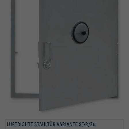
ZYLINDER-KASTEN-RIEGELSCHLOSS
ABNEHMBARER FRONTHEBEL (VOM
SCHAUGLAS
DRUCKAUSGLEICHSVENTIL
DOPPELHEBELVERSCHLUSS)
LUFTDICHTE STAHLTÜR VARIANTE ST-R/Z15