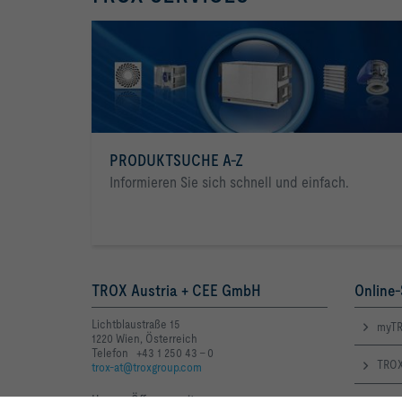
PRODUKTSUCHE A-Z
Informieren Sie sich schnell und einfach.
TROX Austria + CEE GmbH
Online-
Lichtblaustraße 15
myTR
1220 Wien, Österreich
Telefon +43 1 250 43 - 0
TROX
trox-at@troxgroup.com
Unsere Öffnungszeiten
: