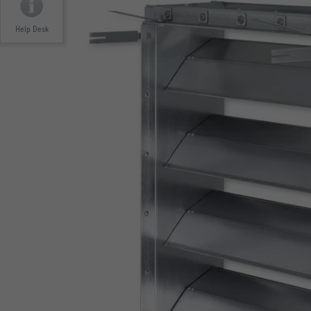
Klimatisierung
Help Desk
von
Räumen