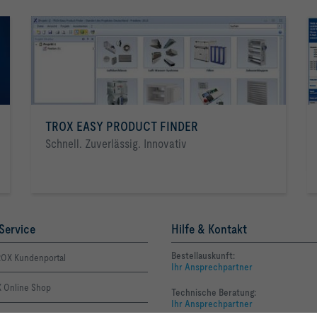
TROX EASY PRODUCT FINDER
Schnell. Zuverlässig. Innovativ
Service
Hilfe & Kontakt
Bestellauskunft:
OX Kundenportal
Ihr Ansprechpartner
 Online Shop
Technische Beratung:
Ihr Ansprechpartner