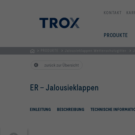
KONTAKT
KAR
PRODUKTE
PRODUKTE
Jalousieklappen Wetterschutzgitter
J
TROX
zurück zur Übersicht
AUSTRIA
+
CEE
ER – Jalousieklappen
| Komponenten,
Geräte
+
EINLEITUNG
BESCHREIBUNG
TECHNISCHE INFORMATI
Systeme
zur
Belüftung
und