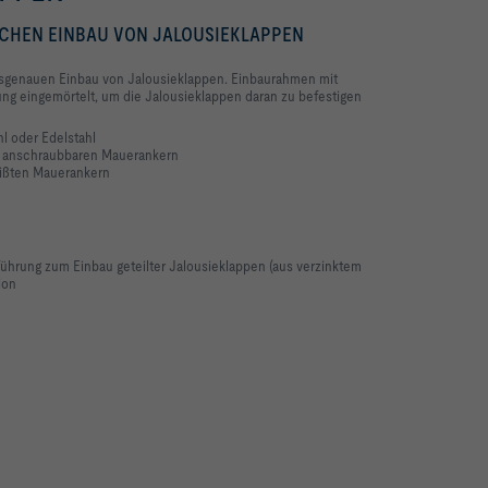
CHEN EINBAU VON JALOUSIEKLAPPEN
genauen Einbau von Jalousieklappen. Einbaurahmen mit
g eingemörtelt, um die Jalousieklappen daran zu befestigen
hl oder Edelstahl
it anschraubbaren Mauerankern
eißten Mauerankern
führung zum Einbau geteilter Jalousieklappen (aus verzinktem
ion