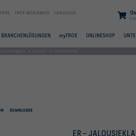
On
RIERE
TROX WORLDWIDE
LANGUAGE
0 A
BRANCHENLÖSUNGEN
myTROX
ONLINESHOP
UNT
alousieklappen
Zubehör
Einbaurahmen
ON
DOWNLOADS
ER – JALOUSIEKL