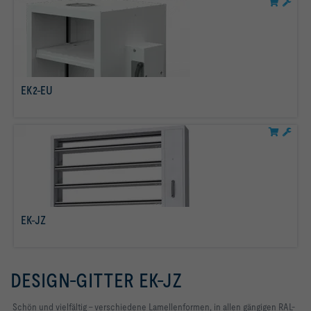
Räumen
EK2-EU
mehr erfahren
EK-JZ
mehr erfahren
DESIGN-GITTER EK-JZ
​Schön und vielfältig – verschiedene Lamellenformen, in allen gängigen RAL-