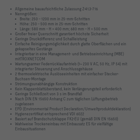
Allgemeine bauaufsichtliche Zulassung Z-41.3-716
Nenngrößen:
Breite: 250 – 1200 mm in 25-mm-Schritten
Höhe: 250 – 500 mm in 25-mm-Schritten
Länge: 580 mm – H = 400 mm; 680 mm – H = 500 mm
Großer freier Querschnitt garantiert höchste Sicherheit
Geringe Druckdifferenz und Schallleistung
Einfache Reinigungsmöglichkeit durch glatte Oberflächen und ein
gekapseltes Gestänge
Integrierbar in eine Management- und Betriebseinrichtung (MBE)
mitTROXNETCOM
Wartungsarmer Federrücklaufantrieb (1~ 230 V AC, 50 Hz, IP 54) mit
integrierter Steuerung und Anschlussgehäuse
2 thermoelektrische Auslöseeinheiten mit einfacher Stecker-
Buchsen-Montage
Strömungsunabhängige Konstruktion
Kein Klappenblattüberstand, kein Verlängerungsteil erforderlich
Geringe Schließzeit von 3 s im Brandfall
Nach DIN EN 15650 Anhang C zum täglichen Lüftungsbetrieb
zugelassen
EPD (Environmental Product Declaration/Umweltproduktdeklaration)
Hygienezertifikat entsprechend VDI 6022
Basiert auf Brandschutzklappe FK2-EU (gemäß DIN EN 15650)
Wahlweise Trockeneinbau mit Einbausatz ES für vielfältige
Einbausituationen