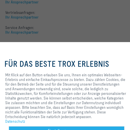
Ihr Ansprechpartner
Vertriebsanfragen:
Ihr Ansprechpartner
Service Anfragen:
Ihr Ansprechpartner
Folgen Sie uns
Mit Klick auf den Button erlauben
YOUTUBE
Sie uns, Ihnen ein optimales
FÜR DAS BESTE TROX ERLEBNIS
Webseiten-Erlebnis und einfache
FACEBOOK
Einkaufsprozesse zu bieten. Dazu
zählen Cookies, die für den Betrieb
Mit Klick auf den Button erlauben Sie uns, Ihnen ein optimales Webseiten-
der Seite und für die Steuerung
Erlebnis und einfache Einkaufsprozesse zu bieten. Dazu zählen Cookies, die
LINKEDIN
unserer Dienstleistungen und
für den Betrieb der Seite und für die Steuerung unserer Dienstleistungen
Anwendungen notwendig sind,
und Anwendungen notwendig sind, sowie solche, die lediglich zu
INSTAGRAM
sowie solche, die lediglich zu
Statistikzwecken, für Komforteinstellungen oder zur Anzeige personalisierter
Statistikzwecken, für
Inhalte genutzt werden. Sie können selbst entscheiden, welche Kategorien
Komforteinstellungen oder zur
Sie zulassen möchten und die Einstellungen zur Datennutzung individuell
Anzeige personalisierter Inhalte
anpassen. Bitte beachten Sie, dass auf Basis Ihrer Einstellungen womöglich
Home
Kontakt
Impressum
AGB
Datenschutz
Disclaimer
genutzt werden. Sie können selbst
nicht alle Funktionalitäten der Seite zur Verfügung stehen. Diese
entscheiden, welche Kategorien
Entscheidung können Sie natürlich jederzeit anpassen.
2026 © TROX Austria + CEE GmbH
Sie zulassen möchten und die
Datenschutz
Einstellungen zur Datennutzung