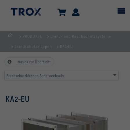
PRODUKTE
Brand- und Rauchschutzsysteme
TROX
Brandschutzklappen
KA2-EU
AUSTRIA
+
zurück zur Übersicht
CEE
| Komponenten,
Brandschutzklappen Serie wechseln
Geräte
+
Systeme
KA2-EU
zur
Belüftung
und
Klimatisierung
von