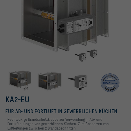
Räumen
KA2-EU mit Federrücklaufantrieb
Thermische Ausslöseeinheit
Konform nach VDI 6022
KA2-EU
FÜR AB- UND FORTLUFT IN GEWERBLICHEN KÜCHEN
Rechteckige Brandschutzklappe zur Verwendung in Ab- und
Fortluftleitungen von gewerblichen Küchen. Zum Absperren von
Luftleitungen zwischen 2 Brandabschnitten