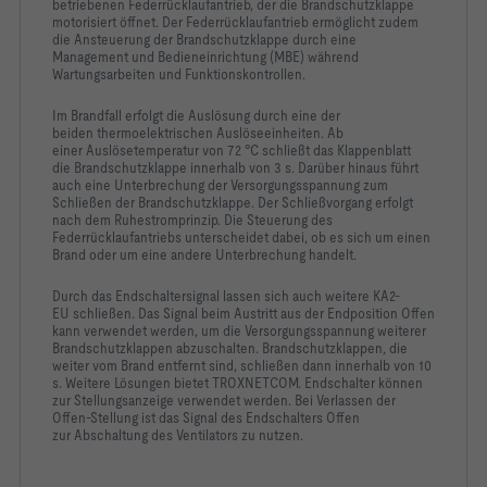
betriebenen
Federrücklaufantrieb, der die Brandschutzklappe
motorisiert
öffnet. Der Federrücklaufantrieb ermöglicht zudem
die
Ansteuerung der Brandschutzklappe durch eine
Management und
Bedieneinrichtung (MBE) während
Wartungsarbeiten und
Funktionskontrollen.
Im Brandfall erfolgt die Auslösung durch eine der
beiden
thermoelektrischen Auslöseeinheiten. Ab
einer
Auslösetemperatur von 72 °C schließt das Klappenblatt
die
Brandschutzklappe innerhalb von 3 s. Darüber hinaus führt
auch
eine Unterbrechung der Versorgungsspannung zum
Schließen
der Brandschutzklappe. Der Schließvorgang erfolgt
nach dem
Ruhestromprinzip. Die Steuerung des
Federrücklaufantriebs
unterscheidet dabei, ob es sich um einen
Brand oder um eine
andere Unterbrechung handelt.
Durch das Endschaltersignal lassen sich auch weitere KA2-
EU
schließen. Das Signal beim Austritt aus der Endposition
Offen
kann verwendet werden, um die Versorgungsspannung
weiterer
Brandschutzklappen abzuschalten. Brandschutzklappen,
die
weiter vom Brand entfernt sind, schließen dann innerhalb von
10
s. Weitere Lösungen bietet TROXNETCOM. Endschalter
können
zur Stellungsanzeige verwendet werden. Bei Verlassen
der
Offen-Stellung ist das Signal des Endschalters Offen
zur
Abschaltung des Ventilators zu nutzen.