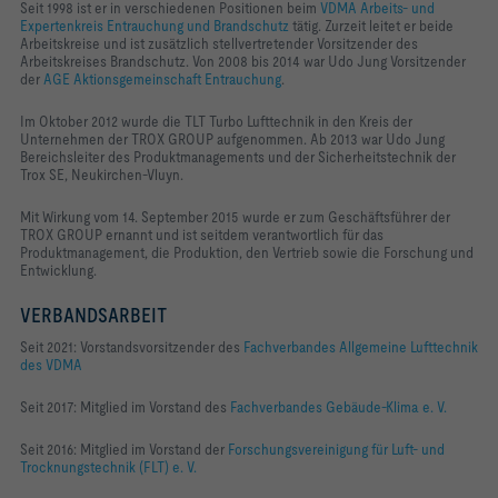
Seit 1998 ist er in verschiedenen Positionen beim
VDMA Arbeits- und
Räumen
Expertenkreis Entrauchung und Brandschutz
tätig. Zurzeit leitet er beide
Arbeitskreise und ist zusätzlich stellvertretender Vorsitzender des
Arbeitskreises Brandschutz. Von 2008 bis 2014 war Udo Jung Vorsitzender
der
AGE Aktionsgemeinschaft Entrauchung
.
Im Oktober 2012 wurde die TLT Turbo Lufttechnik in den Kreis der
Unternehmen der TROX GROUP aufgenommen. Ab 2013 war Udo Jung
Bereichsleiter des Produktmanagements und der Sicherheitstechnik der
Trox SE, Neukirchen-Vluyn.
Mit Wirkung vom 14. September 2015 wurde er zum Geschäftsführer der
TROX GROUP ernannt und ist seitdem verantwortlich für das
Produktmanagement, die Produktion, den Vertrieb sowie die Forschung und
Entwicklung.
VERBANDSARBEIT
Seit 2021: Vorstandsvorsitzender des
Fachverbandes Allgemeine Lufttechnik
des VDMA
Seit 2017: Mitglied im Vorstand des
Fachverbandes Gebäude-Klima e. V.
Seit 2016: Mitglied im Vorstand der
Forschungsvereinigung für Luft- und
Trocknungstechnik (FLT) e. V.