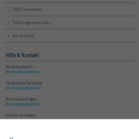
TROX Terminliste
TROX Lagerartikel Wien
Alle Kontakte
Hilfe & Kontakt
Bestellauskunft:
Ihr Ansprechpartner
Technische Beratung:
Ihr Ansprechpartner
Vertriebsanfragen:
Ihr Ansprechpartner
Service Anfragen:
Ihr Ansprechpartner
Mit Klick auf den Button erlauben
Folgen Sie uns