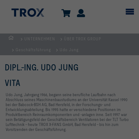
UNTERNEHMEN
ÜBER TROX GROUP
TROX
Geschäftsführung
Udo Jung
AUSTRIA
+
DIPL.-ING. UDO JUNG
CEE
| Komponenten,
VITA
Geräte
+
Udo Jung, Jahrgang 1966, begann seine berufliche Laufbahn nach
Systeme
Abschluss seines Maschinenbaustudiums an der Universität Kassel 1990
bei der Babcock-BSH AG, Bad Hersfeld, in der Forschungs- und
zur
Entwicklungsabteilung. Bis 1995 hatte er verschiedene Positionen im
Produktbereich Reinraumkomponenten und -anlagen inne. Seit 1997 war
Belüftung
sein Betätigungsfeld der Geschäftsbereich Ventilatoren bei der TLT Turbo
und
Lufttechnik – heute TROX X-FANS GmbH, Bad Hersfeld – bis hin zum
Vorsitzenden der Geschäftsführung.
Klimatisierung
von