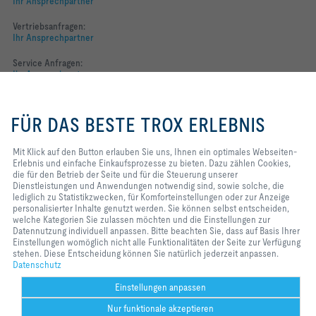
Ihr Ansprechpartner
Vertriebsanfragen:
Ihr Ansprechpartner
Service Anfragen:
Ihr Ansprechpartner
Mit Klick auf den Button erlauben
Folgen Sie uns
Sie uns, Ihnen ein optimales
FÜR DAS BESTE TROX ERLEBNIS
Webseiten-Erlebnis und einfache
YOUTUBE
Einkaufsprozesse zu bieten. Dazu
zählen Cookies, die für den
Mit Klick auf den Button erlauben Sie uns, Ihnen ein optimales Webseiten-
Betrieb der Seite und für die
Erlebnis und einfache Einkaufsprozesse zu bieten. Dazu zählen Cookies,
FACEBOOK
Steuerung unserer
die für den Betrieb der Seite und für die Steuerung unserer
Dienstleistungen und
Dienstleistungen und Anwendungen notwendig sind, sowie solche, die
LINKEDIN
Anwendungen notwendig sind,
lediglich zu Statistikzwecken, für Komforteinstellungen oder zur Anzeige
sowie solche, die lediglich zu
personalisierter Inhalte genutzt werden. Sie können selbst entscheiden,
INSTAGRAM
Statistikzwecken, für
welche Kategorien Sie zulassen möchten und die Einstellungen zur
Komforteinstellungen oder zur
Datennutzung individuell anpassen. Bitte beachten Sie, dass auf Basis Ihrer
Anzeige personalisierter Inhalte
Einstellungen womöglich nicht alle Funktionalitäten der Seite zur Verfügung
genutzt werden. Sie können selbst
stehen. Diese Entscheidung können Sie natürlich jederzeit anpassen.
entscheiden, welche Kategorien
Datenschutz
Home
Kontakt
Impressum
AGB
Datenschutz
Disclaimer
Sie zulassen möchten und die
Einstellungen zur Datennutzung
2026 © TROX Austria + CEE GmbH
Einstellungen anpassen
individuell anpassen. Bitte
Nur funktionale akzeptieren
beachten Sie, dass auf Basis Ihrer