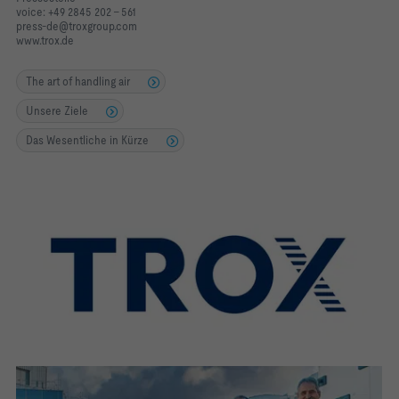
voice: +49 2845 202 – 561
Räumen
press-de@troxgroup.com
www.trox.de
The art of handling air
Unsere Ziele
Das Wesentliche in Kürze