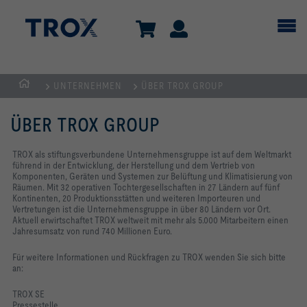
UNTERNEHMEN
ÜBER TROX GROUP
TROX
AUSTRIA
ÜBER TROX GROUP
+
CEE
TROX als stiftungsverbundene Unternehmensgruppe ist auf dem Weltmarkt
führend in der Entwicklung, der Herstellung und dem Vertrieb von
| Komponenten,
Komponenten, Geräten und Systemen zur Belüftung und Klimatisierung von
Geräte
Räumen. Mit 32 operativen Tochtergesellschaften in 27 Ländern auf fünf
Kontinenten, 20 Produktionsstätten und weiteren Importeuren und
+
Vertretungen ist die Unternehmensgruppe in über 80 Ländern vor Ort.
Systeme
Aktuell erwirtschaftet TROX weltweit mit mehr als 5.000 Mitarbeitern einen
Jahresumsatz von rund 740 Millionen Euro.
zur
Belüftung
Für weitere Informationen und Rückfragen zu TROX wenden Sie sich bitte
an:
und
Klimatisierung
TROX SE
Pressestelle
von