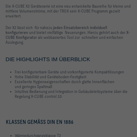
Die X-CUBE X2 Geräteserie ist eine neu entwickelte Baureihe für kleine und
Räumen
mittlere Volumenströme, mit der TROX sein X-CUBE Programm gezielt
erweitert.
Der X2 lässt sich für nahezu
jeden Einsatzbereich individuell
konfigurieren
und bietet vielfältige Neuerungen. Hierzu gehört auch der
X-
CUBE Konfigurator
als webbasiertes Tool zur schnellen und einfachen
Auslegung.
DIE HIGHLIGHTS IM ÜBERBLICK
Frei konfigurierbare Geräte und vorkonfigurierte Kompaktlösungen
Hohe Stabilität und Geräteboden-Festigkeit
Exzellente Hygieneeigenschaften durch glatte Innenflächen
und geringes Spaltmaß
Intuitive Bedienung und Integration in Gebäudeleitsysteme über die
Regelung X-CUBE control 2.0
KLASSEN GEMÄSS DIN EN 1886               
Wärmedurchgangsklasse T2