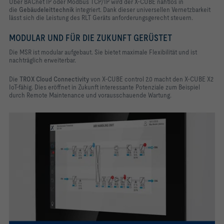
Über BACnet IP oder Modbus TCP/IP wird der X-CUBE nahtlos in
die
Gebäudeleittechnik
integriert. Dank dieser universellen Vernetzbarkeit
lässt sich die Leistung des RLT Geräts anforderungsgerecht steuern.
MODULAR UND FÜR DIE ZUKUNFT GERÜSTET
Die MSR ist modular aufgebaut. Sie bietet maximale Flexibilität und ist
nachträglich erweiterbar.
Die
TROX Cloud Connectivity
von X-CUBE control 2.0 macht den X-CUBE X2
IoT-fähig. Dies eröffnet in Zukunft interessante Potenziale zum Beispiel
durch Remote Maintenance und vorausschauende Wartung.