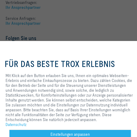
Vertriebsanfragen:
Ihr Ansprechpartner
Service Anfragen:
Ihr Ansprechpartner
Folgen Sie uns
YOUTUBE
Mit Klick auf den Button erlauben
Sie uns, Ihnen ein optimales
FÜR DAS BESTE TROX ERLEBNIS
FACEBOOK
Webseiten-Erlebnis und einfache
Einkaufsprozesse zu bieten. Dazu
LINKEDIN
zählen Cookies, die für den Betrieb
Mit Klick auf den Button erlauben Sie uns, Ihnen ein optimales Webseiten-
der Seite und für die Steuerung
Erlebnis und einfache Einkaufsprozesse zu bieten. Dazu zählen Cookies, die
INSTAGRAM
unserer Dienstleistungen und
für den Betrieb der Seite und für die Steuerung unserer Dienstleistungen
Anwendungen notwendig sind,
und Anwendungen notwendig sind, sowie solche, die lediglich zu
sowie solche, die lediglich zu
Statistikzwecken, für Komforteinstellungen oder zur Anzeige personalisierter
Statistikzwecken, für
Inhalte genutzt werden. Sie können selbst entscheiden, welche Kategorien
Komforteinstellungen oder zur
Sie zulassen möchten und die Einstellungen zur Datennutzung individuell
Home
Kontakt
Impressum
AGB
Datenschutz
Disclaimer
Anzeige personalisierter Inhalte
anpassen. Bitte beachten Sie, dass auf Basis Ihrer Einstellungen womöglich
genutzt werden. Sie können selbst
nicht alle Funktionalitäten der Seite zur Verfügung stehen. Diese
2026 © TROX Austria + CEE GmbH
entscheiden, welche Kategorien
Entscheidung können Sie natürlich jederzeit anpassen.
Sie zulassen möchten und die
Datenschutz
Einstellungen zur Datennutzung
individuell anpassen. Bitte
Einstellungen anpassen