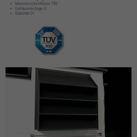
Wärmebrückenklasse TB2
Gehäuseleckage L1
Stabilität D1