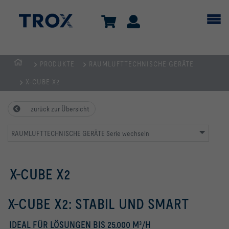
PRODUKTE
RAUMLUFTTECHNISCHE GERÄTE
TROX
X-CUBE X2
AUSTRIA
+
zurück zur Übersicht
CEE
| Komponenten,
RAUMLUFTTECHNISCHE GERÄTE Serie wechseln
Geräte
+
Systeme
X-CUBE X2
zur
Belüftung
X-CUBE X2: STABIL UND SMART
und
Klimatisierung
IDEAL FÜR LÖSUNGEN BIS 25.000 M³/H
von