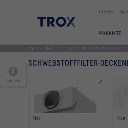
KONTAKT
KAR
PRODUKTE
PRODUKTE
Filtergeräte Filterelemente
Schwebsto
TROX
SCHWEBSTOFFFILTER-DECKE
AUSTRIA
+
CEE
Help Desk
| Komponenten,
Geräte
+
Systeme
zur
TFC
TFEA
Belüftung
mehr erfahren
und