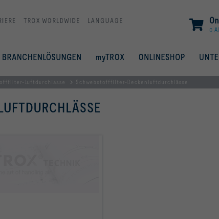
On
RIERE
TROX WORLDWIDE
LANGUAGE
0 A
BRANCHENLÖSUNGEN
myTROX
ONLINESHOP
UNT
fffilter-Luftdurchlässe
Schwebstofffilter-Deckenluftdurchlässe
NLUFTDURCHLÄSSE
mehr erfahren