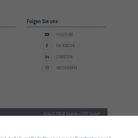
Folgen Sie uns
YOUTUBE
FACEBOOK
LINKEDIN
INSTAGRAM
2026 © TROX Austria + CEE GmbH
lebnis und einfache
ite und für die Steuerung