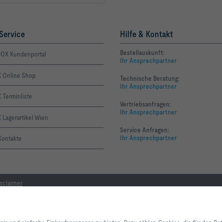
Service
Hilfe & Kontakt
Bestellauskunft:
OX Kundenportal
Ihr Ansprechpartner
 Online Shop
Technische Beratung:
Ihr Ansprechpartner
 Terminliste
Vertriebsanfragen:
Ihr Ansprechpartner
Lagerartikel Wien
Service Anfragen:
Ihr Ansprechpartner
Kontakte
sclaimer
Mit Klick auf den Button erlauben Sie uns, Ihnen ein optimales Webseiten-Er
Einkaufsprozesse zu bieten. Dazu zählen Cookies, die für den Betrieb der Se