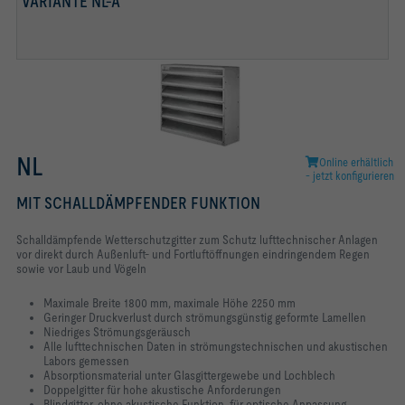
VARIANTE NL-A
NL
Online erhältlich
- jetzt konfigurieren
MIT SCHALLDÄMPFENDER FUNKTION
Schalldämpfende Wetterschutzgitter zum Schutz lufttechnischer Anlagen
vor direkt
durch Außenluft- und Fortluftöffnungen eindringendem Regen
sowie vor Laub und
Vögeln
Maximale Breite 1800 mm, maximale Höhe 2250 mm
Geringer Druckverlust durch strömungsgünstig geformte Lamellen
Niedriges Strömungsgeräusch
Alle lufttechnischen Daten in strömungstechnischen und akustischen
Labors
gemessen
Absorptionsmaterial unter Glasgittergewebe und Lochblech
Doppelgitter für hohe akustische Anforderungen
Blindgitter, ohne akustische Funktion, für optische Anpassung