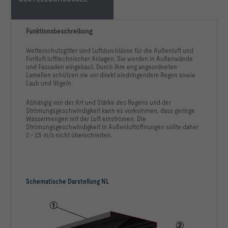
Funktionsbeschreibung
			Akustische Wirksamkeit: Normale 
Wetterschutzgitter sind Luftdurchlässe für die
Außenluft und
Fortluft lufttechnischer Anlagen. Sie
werden in Außenwände
und Fassaden eingebaut.
Durch ihre eng angeordneten
Lamellen schützen
sie vor direkt eindringendem Regen sowie
Laub
und Vögeln.
Abhängig von der Art und Stärke des Regens und
der
		Auswahl Farbe: 
Strömungsgeschwindigkeit kann es
vorkommen, dass geringe
Wassermengen mit der
Luft einströmen.
Die
Strömungsgeschwindigkeit in
Außenluftöffnungen sollte daher
2 – 2,5 m/s nicht
überschreiten.
Volumenstrom qv                                         
Schematische Darstellung NL
Strömungsgeschwindigkeit v                               
Anströmfläche ABxH                                     