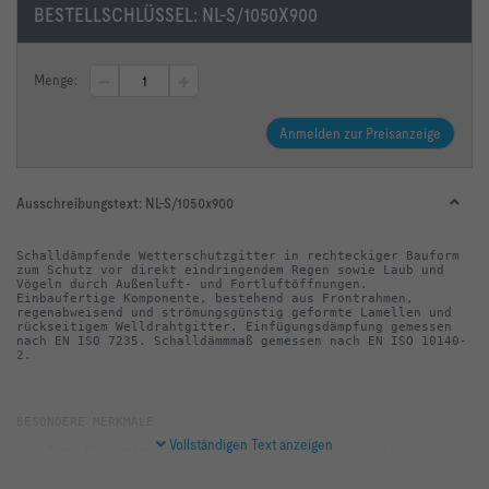
BESTELLSCHLÜSSEL:
NL-S/1050X900
Menge:
Anmelden zur Preisanzeige
Ausschreibungstext:
NL-S/1050x900
Schalldämpfende Wetterschutzgitter in rechteckiger Bauform 
zum Schutz vor direkt eindringendem Regen sowie Laub und 
Vögeln durch Außenluft- und Fortluftöffnungen. 
Einbaufertige Komponente, bestehend aus Frontrahmen, 
regenabweisend und strömungsgünstig geformte Lamellen und 
rückseitigem Welldrahtgitter. Einfügungsdämpfung gemessen 
nach EN ISO 7235. Schalldämmmaß gemessen nach EN ISO 10140-
2.
Vollständigen Text anzeigen
-   Zwei Bautiefen für normale und hohe akustische 