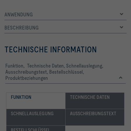
-   Absorptionsmaterial durch Lochblech geschützt
ANWENDUNG
BESCHREIBUNG
-   Lochblechabdeckung des Absorptionsmaterials aus 
TECHNISCHE INFORMATION
-   Absorptionsmaterial Mineralwolle
Funktion, Technische Daten, Schnellauslegung,
Ausschreibungstext, Bestellschlüssel,
Produktbeziehungen
FUNKTION
TECHNISCHE DATEN
-   ◦	Hygienisch unbedenklich, durch hohe Biolöslichkeit, 
-   ◦	Durch aufkaschiertes Glasgittergewebe vor Abrieb 
SCHNELLAUSLEGUNG
AUSSCHREIBUNGSTEXT
-   ◦	Inert gegenüber Pilz- und Bakterienwachstum
BESTELLSCHLÜSSEL