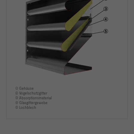
Freier Querschnitt Afr                                 
Breite der Einbauöffnung binst                          
Höhe der Einbauöffnung hinst                              
Gewicht m                                                  
45   kg
① Gehäuse
② Vogelschutzgitter
③ Absorptionsmaterial
④ Glasgittergewebe
⑤ Lochblech