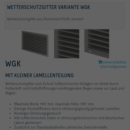
WETTERSCHUTZGITTER VARIANTE WGK
FELDLAMELLEN
UNTERE ABSCHLUSSLAMELLE
Feldlamellen
Untere Abschlusslamelle
Wetterschutzgitter aus Aluminium-Profil, eloxiert
WGK
Online erhältlich
- jetzt konfigurieren
MIT KLEINER LAMELLENTEILUNG
Wetterschutzgitter zum Schutz lufttechnischer Anlagen vor direkt durch
Außenluft- und Fortluftöffnungen eindringendem Regen sowie vor Laub und
Vögeln.
Maximale Breite 1997 mm, maximale Höhe 1997 mm
Geringe Druckdifferenz durch strömungsgünstig geformte Lamellen
Niedriges Strömungsgeräusch
Alle lufttechnischen Daten in strömungstechnischen und akustischen
Labors gemessen
Zusätzlich zur Standardmaßreihe zahlreiche Zwischenmaße