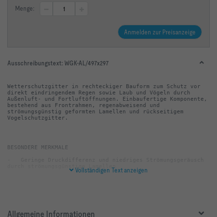
Menge:
Anmelden zur Preisanzeige
Ausschreibungstext:
WGK-AL/497x297
Wetterschutzgitter in rechteckiger Bauform zum Schutz vor 
direkt eindringendem Regen sowie Laub und Vögeln durch 
Außenluft- und Fortluftöffnungen. Einbaufertige Komponente, 
bestehend aus Frontrahmen, regenabweisend und 
strömungsgünstig geformten Lamellen und rückseitigem 
Vogelschutzgitter.
-   Geringe Druckdifferenz und niedriges Strömungsgeräusch 
Vollständigen Text anzeigen
-   Leichte und schnelle Montage durch umlaufenden 
-   Silikonfrei gefertigt
Allgemeine Informationen