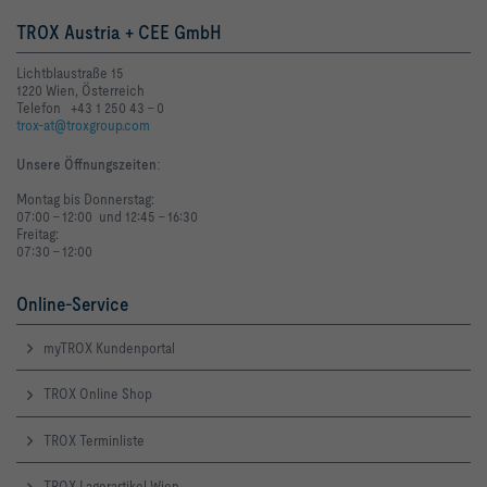
TROX Austria + CEE GmbH
Lichtblaustraße 15
1220 Wien, Österreich
Telefon +43 1 250 43 - 0
trox-at@troxgroup.com
Unsere Öffnungszeiten
:
Montag bis Donnerstag:
LW,NR [dB]     34                                        61
07:00 - 12:00 und 12:45 - 16:30
Freitag:
07:30 - 12:00
Online-Service
myTROX Kundenportal
TROX Online Shop
TROX Terminliste
TROX Lagerartikel Wien