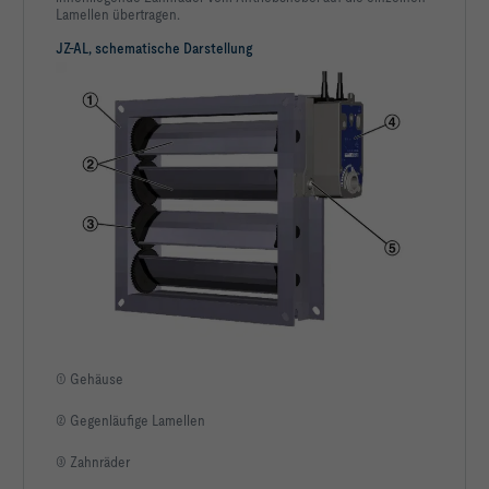
Lamellen übertragen.
JZ-AL, schematische Darstellung
Einbauvariante                                                  
Klappenwinkel α                                                              
Volumenstrom qv                                                          
Statische Druckdifferenz bei geschlossener Klappe Δpst,cd                  
Strömungsgeschwindigkeit v                                                
Geschwindigkeit im freien Querschnitt vfr                                 
Freier Querschnitt Afr                                                  
① Gehäuse
Anzahl Lamellen n                                                            
② Gegenläufige Lamellen
Mindestdrehmoment Mmin                                                       
③ Zahnräder
Druckverlustkoeffizient ζ                                                 