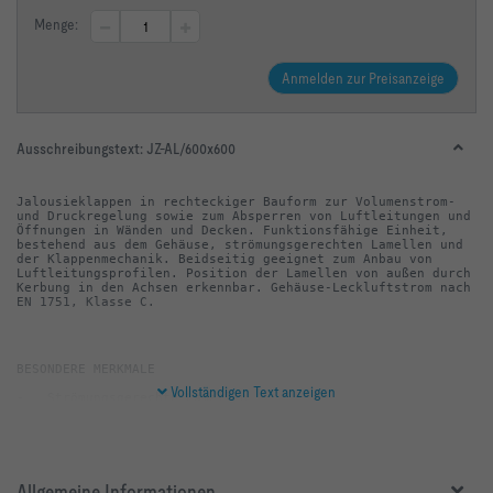
Menge:
Anmelden zur Preisanzeige
Ausschreibungstext:
JZ-AL/600x600
Jalousieklappen in rechteckiger Bauform zur Volumenstrom- 
und Druckregelung sowie zum Absperren von Luftleitungen und 
Öffnungen in Wänden und Decken. Funktionsfähige Einheit, 
bestehend aus dem Gehäuse, strömungsgerechten Lamellen und 
der Klappenmechanik. Beidseitig geeignet zum Anbau von 
Luftleitungsprofilen. Position der Lamellen von außen durch 
Kerbung in den Achsen erkennbar. Gehäuse-Leckluftstrom nach 
EN 1751, Klasse C.
Vollständigen Text anzeigen
-   Keine silikonhaltigen Bauteile
Allgemeine Informationen