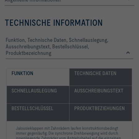
TECHNISCHE INFORMATION
-   Achsen, Lagerblech und Stellungsanzeiger aus verzinktem 
-   Zahnräder aus antistatischem Spezial-Kunststoff
Funktion, Technische Daten, Schnellauslegung,
Ausschreibungstext, Bestellschlüssel,
Produktbezeichnung
-   Betriebstemperatur: 0 - 60 °C
FUNKTION
TECHNISCHE DATEN
SCHNELLAUSLEGUNG
AUSSCHREIBUNGSTEXT
BESTELLSCHLÜSSEL
PRODUKTBEZIEHUNGEN
			Anbauteile:  | 
			Oberfläche: Standardausführung
Jalousieklappen mit Zahnrädern laufen konstruktionsbedingt
immer gegenläufig. Die synchrone Drehbewegung wird durch
innenliegende Zahnräder vom Antriebshebel auf die einzelnen