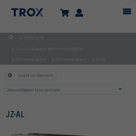
PRODUKTE
TROX
Jalousieklappen Wetterschutzgitter
AUSTRIA
+
Jalousieklappen
Jalousieklappen
JZ-AL
CEE
| Komponenten,
zurück zur Übersicht
Geräte
+
Jalousieklappen Serie wechseln
Systeme
zur
JZ-AL
Belüftung
und
Klimatisierung
von