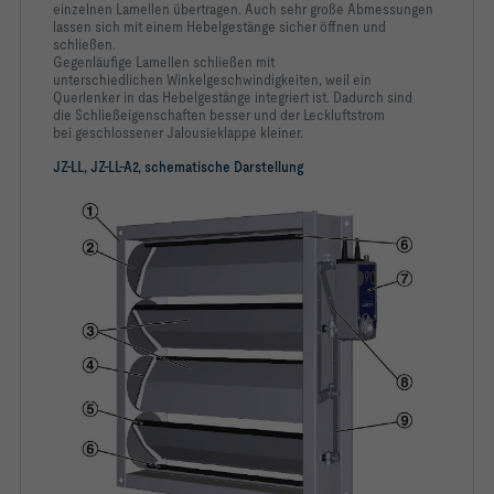
einzelnen Lamellen übertragen. Auch sehr große Abmessungen
lassen sich mit einem Hebelgestänge sicher öffnen und
schließen.
-   Betriebstemperatur: 0 - 100 °C
Gegenläufige Lamellen schließen mit
unterschiedlichen Winkelgeschwindigkeiten, weil ein
Querlenker in das Hebelgestänge integriert ist. Dadurch sind
die Schließeigenschaften besser und der Leckluftstrom
bei geschlossener Jalousieklappe kleiner.
JZ-LL, JZ-LL-A2, schematische Darstellung
			Kanalanschluss: Ecklochung 
			Lagerbuchsen: Kunststoff-
			Ausführung Lamellen: Standard-
			Anbauteile:  | 
			Oberfläche: Standardausführung