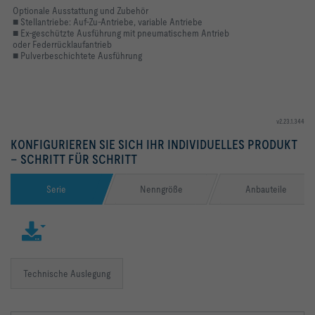
Optionale Ausstattung und Zubehör
■ Stellantriebe: Auf-Zu-Antriebe, variable Antriebe
■ Ex-geschützte Ausführung mit pneumatischem Antrieb
oder Federrücklaufantrieb
■ Pulverbeschichtete Ausführung
v2.23.1.344
KONFIGURIEREN SIE SICH IHR INDIVIDUELLES PRODUKT
– SCHRITT FÜR SCHRITT
Serie
Nenngröße
Anbauteile
Technische Auslegung