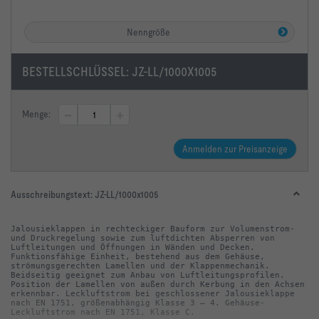
Nenngröße
BESTELLSCHLÜSSEL:
JZ-LL/1000X1005
Menge:
Anmelden zur Preisanzeige
Ausschreibungstext:
JZ-LL/1000x1005
Jalousieklappen in rechteckiger Bauform zur Volumenstrom- 
und Druckregelung sowie zum luftdichten Absperren von 
Luftleitungen und Öffnungen in Wänden und Decken. 
Funktionsfähige Einheit, bestehend aus dem Gehäuse, 
strömungsgerechten Lamellen und der Klappenmechanik. 
Beidseitig geeignet zum Anbau von Luftleitungsprofilen. 
Position der Lamellen von außen durch Kerbung in den Achsen 
erkennbar. Leckluftstrom bei geschlossener Jalousieklappe 
nach EN 1751, größenabhängig Klasse 3 – 4. Gehäuse-
Leckluftstrom nach EN 1751, Klasse C.