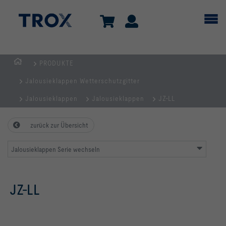
PRODUKTE
TROX
Jalousieklappen Wetterschutzgitter
AUSTRIA
+
Jalousieklappen
Jalousieklappen
JZ-LL
CEE
| Komponenten,
zurück zur Übersicht
Geräte
+
Jalousieklappen Serie wechseln
Systeme
zur
JZ-LL
Belüftung
und
Klimatisierung
von