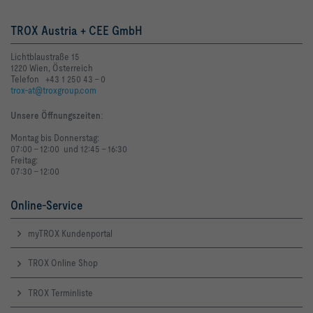
Gesamtdruckdifferenz Δpt                                                     
TROX Austria + CEE GmbH
Mindestgesamtdruckdifferenz (Klappe geöffnet) Δpt,min                        
Lichtblaustraße 15
Maximale Druckdifferenz bei geschlossener Klappe 
1220 Wien, Österreich
Telefon +43 1 250 43 - 0
Klasse -                                                                     
trox-at@troxgroup.com
Maximaler Prüfdruck ps                                                   
Unsere Öffnungszeiten
:
Montag bis Donnerstag:
Gewicht m  *)                                                               
07:00 - 12:00 und 12:45 - 16:30
32   kg
Freitag:
07:30 - 12:00
Online-Service
Gewicht m:    Die Gewichtsangabe ist einschließlich 
Anbauteile, jedoch ohne Zubehör
myTROX Kundenportal
TROX Online Shop
               Strömungsgeräusch, Schallleistungspegel   
TROX Terminliste