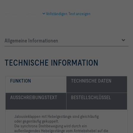
Vollständigen Text anzeigen
Allgemeine Informationen
-   Geschlossenporige Dichtelemente für 
Hygieneanforderungen
TECHNISCHE INFORMATION
FUNKTION
TECHNISCHE DATEN
-   Achsen, Antriebshebel und Hebelgestänge aus verzinktem 
AUSSCHREIBUNGSTEXT
BESTELLSCHLÜSSEL
-   Stirnseitige Lamellendichtungen aus geschlossenporigem 
Jalousieklappen mit Hebelgestänge sind gleichläufig
oder gegenläufig gekuppelt.
-   Lagerbuchsen aus Kunststoff
Die synchrone Drehbewegung wird durch ein
außenliegendes Hebelgestänge vom Antriebshebel auf die