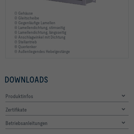
① Gehäuse
② Gleitscheibe
Einbauvariante                                                  
③ Gegenläufige Lamellen
④ Lamellendichtung, stirnseitig
Klappenwinkel α                                                              
⑤ Lamellendichtung, längsseitig
⑥ Anschlagwinkel mit Dichtung
⑦ Stellantrieb
Volumenstrom qv                                                         
⑧ Querlenker
⑨ Außenliegendes Hebelgestänge
Statische Druckdifferenz bei geschlossener Klappe Δpst,cd                  
Strömungsgeschwindigkeit v                                                
DOWNLOADS
Geschwindigkeit im freien Querschnitt vfr                                 
Freier Querschnitt Afr                                                  
Produktinfos
Anzahl Lamellen n                                                            
Zertifikate
Mindestdrehmoment Mmin                                                      
Betriebsanleitungen
Druckverlustkoeffizient ζ                                                 